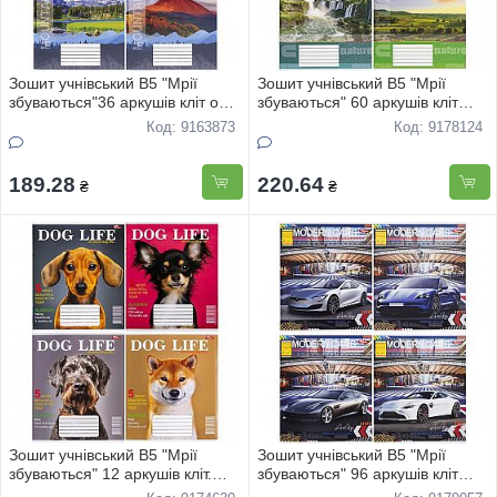
Зошит учнівський В5 "Мрії
Зошит учнівський В5 "Мрії
збуваються"36 аркушів кліт офс
збуваються" 60 аркушів кліт
"Пейзажі" 3711 16шт
"Природа" 3747 12шт
Код: 9163873
Код: 9178124
189.28
220.64
₴
₴
Зошит учнівський В5 "Мрії
Зошит учнівський В5 "Мрії
збуваються" 12 аркушів кліт.
збуваються" 96 аркушів кліт
"DOG LIFE"3546 20шт
"City CAR" 3741 8шт