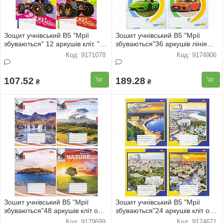
Зощит учнівський В5 "Мрії
Зошит учнівський В5 "Мрії
збуваються" 12 аркушів кліт. "
збуваються"36 аркушів лінія
Авто"3509 20шт
офс "Авто" 3869 16шт
Код: 9171078
Код: 9174906
107.52
189.28
₴
₴
Зошит учнівський В5 "Мрії
Зошит учнівський В5 "Мрії
збуваються"48 аркушів кліт офс
збуваються"24 аркушів кліт офс
"Пейзажи" 3740 16шт
"Моя Україна" 3802 16шт
Код: 9179699
Код: 9174671