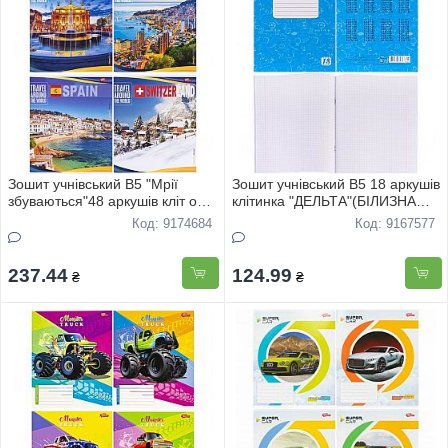
Зошит учнівський В5 "Мрії
Зошит учнівський В5 18 аркушів
збуваються"48 аркушів кліт офс
клітинка "ДЕЛЬТА"(БIЛИЗНА
"Мiста свiту" 3653 16шт
ЛИСТА-100%) 20 штук в
Код: 9174684
Код: 9167577
упаковці
237.44
124.99
₴
₴