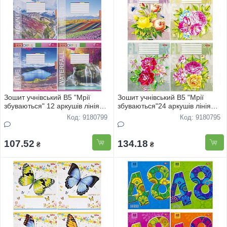
Зошит учнівський В5 "Мрії
Зошит учнівський В5 "Мрії
збуваються" 12 аркушів лінія
збуваються"24 аркушів лінія
"Природа" 3706 20шт
офс "Квiти" 3818 16шт
Код: 9180799
Код: 9180795
107.52
134.18
₴
₴