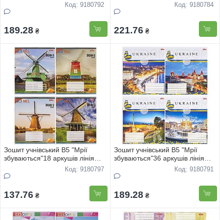
офс "Нiчнi мiста" 3634 16шт
"COPYBOOK" 3790 8шт
Код: 9180792
Код: 9180784
189.28
221.76
₴
₴
Зошит учнівський В5 "Мрії
Зошит учнівський В5 "Мрії
збуваються"18 аркушів лінія
збуваються"36 аркушів лінія
"Млини"3444 20шт
офс "Україна" 3636 16шт
Код: 9180797
Код: 9180791
137.76
189.28
₴
₴