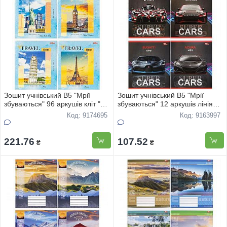
Зошит учнівський В5 "Мрії
Зошит учнівський В5 "Мрії
збуваються" 96 аркушів кліт "
збуваються" 12 аркушів лінія
Мiста свiту" 3885 8шт
"Super Car" 3548 20шт
Код: 9174695
Код: 9163997
221.76
107.52
₴
₴