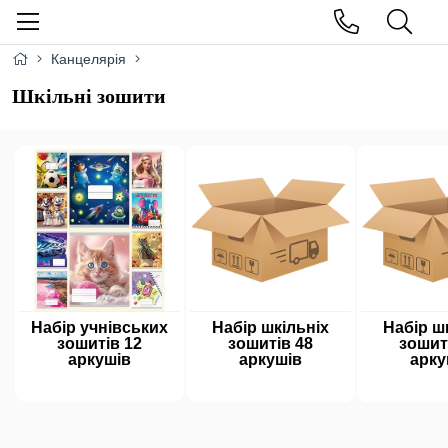
Канцелярія
Шкільні зошити
Набір учнівських
Набір шкільніх
Набір ш
зошитів 12
зошитів 48
зошит
аркушів
аркушів
арку