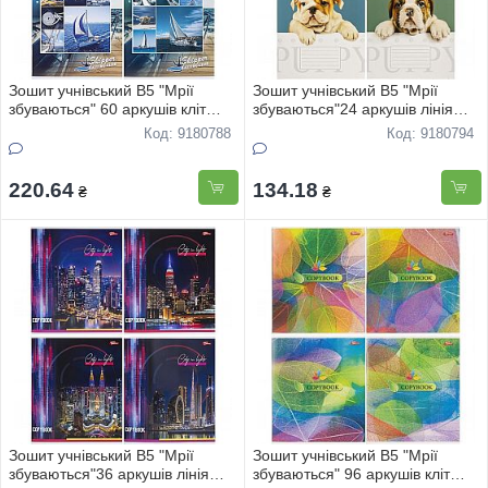
Зошит учнівський В5 "Мрії
Зошит учнівський В5 "Мрії
збуваються" 60 аркушів кліт
збуваються"24 аркушів лінія
"Вiтрильники" 3410 12шт
офс "Песики" 3595 16шт
Код: 9180788
Код: 9180794
220.64
134.18
₴
₴
Зошит учнівський В5 "Мрії
Зошит учнівський В5 "Мрії
збуваються"36 аркушів лінія
збуваються" 96 аркушів кліт