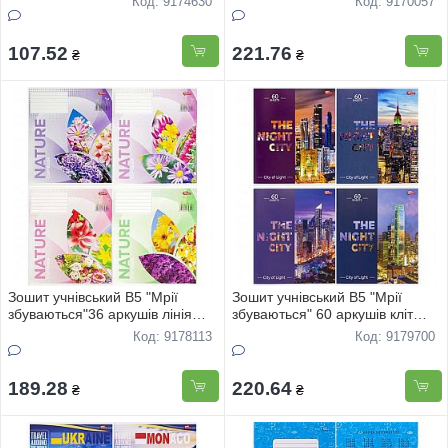
Код: 9174630
Код: 9170057
107.52
221.76
₴
₴
Зошит учнівський В5 "Мрії
Зошит учнівський В5 "Мрії
збуваються"36 аркушів лінія
збуваються" 60 аркушів кліт
офс "Nature" 3816 16шт
"Нiчнi мiста" 3576 12шт
Код: 9178113
Код: 9179700
189.28
220.64
₴
₴