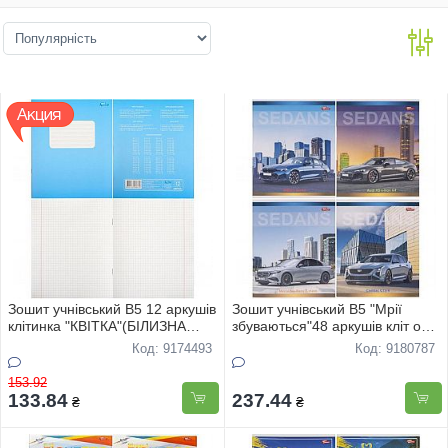
Зошит учнівський В5 12 аркушів
Зошит учнівський В5 "Мрії
клітинка "КВIТКА"(БIЛИЗНА
збуваються"48 аркушів клiт офс
ЛИСТА-85%) 40 штук в упаковці
"Авто" 3772 16шт
Код: 9174493
Код: 9180787
ТОР-ЦIНА
153.92
133.84
237.44
₴
₴