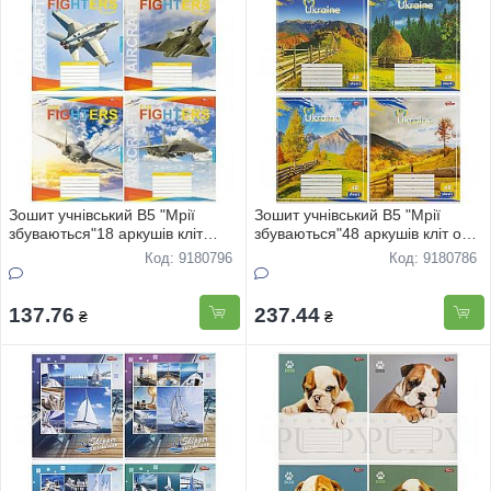
Зошит учнівський В5 "Мрії
Зошит учнівський В5 "Мрії
збуваються"18 аркушів кліт
збуваються"48 аркушів кліт офс
"Лiтаки" 3798 20шт
"Україна" 3743 16шт
Код: 9180796
Код: 9180786
137.76
237.44
₴
₴