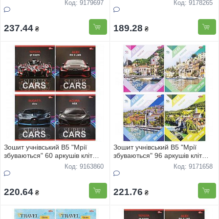
"Авто" 3882 16шт
"Природа" 3751 16шт
Код: 9179697
Код: 9178265
237.44
189.28
₴
₴
Зошит учнівський В5 "Мрії
Зошит учнівський В5 "Мрії
збуваються" 60 аркушів кліт
збуваються" 96 аркушів кліт
"Super CAR" 3548 12шт
"Time to travel" 3583 8шт
Код: 9163860
Код: 9171658
220.64
221.76
₴
₴