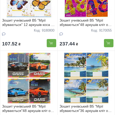
Зошит учнівський В5 "Мрії
Зошит учнівський В5 "Мрії
збуваються" 12 аркушів коса с
збуваються"48 аркушів клiт офс
додатк.лінією офс "Метелики""
"48" 3389 16шт
Код: 9180800
Код: 9170055
3724 20шт
107.52
237.44
₴
₴
Зошит учнівський В5 "Мрії
Зошит учнівський В5 "Мрії
збуваються"48 аркушів клiт офс
збуваються"36 аркушів кліт офс