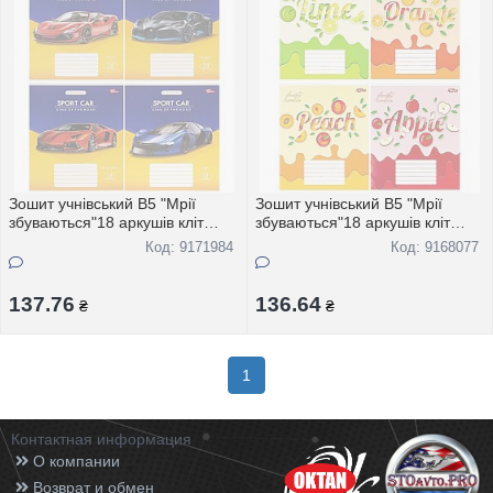
Зошит учнівський В5 "Мрії
Зошит учнівський В5 "Мрії
збуваються"18 аркушів кліт
збуваються"18 аркушів кліт
"Super CAR" 3714 20шт
"Фрукти" 3297 20шт
Код: 9171984
Код: 9168077
137.76
136.64
₴
₴
1
Контактная информация
О компании
Возврат и обмен