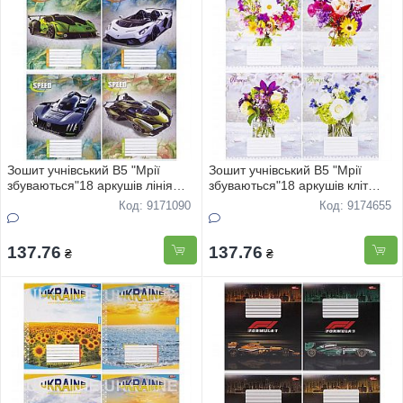
Зошит учнівський В5 "Мрії
Зошит учнівський В5 "Мрії
збуваються"18 аркушів лінія
збуваються"18 аркушів кліт
"Королi дорiг"3491 20шт
"Букет квiтiв" 3602 20шт
Код: 9171090
Код: 9174655
137.76
137.76
₴
₴