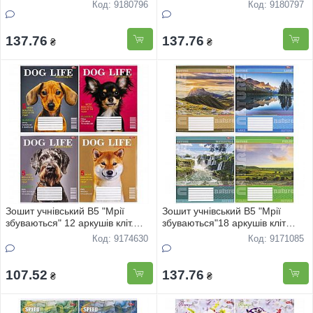
"Лiтаки" 3798 20шт
"Млини"3444 20шт
Код: 9180796
Код: 9180797
137.76
137.76
₴
₴
Зошит учнівський В5 "Мрії
Зошит учнівський В5 "Мрії
збуваються" 12 аркушів кліт.
збуваються"18 аркушів кліт
"DOG LIFE"3546 20шт
"Природа" 3432 20шт
Код: 9174630
Код: 9171085
107.52
137.76
₴
₴