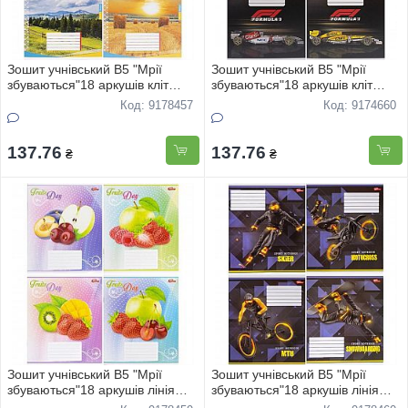
Зошит учнівський В5 "Мрії
Зошит учнівський В5 "Мрії
збуваються"18 аркушів кліт
збуваються"18 аркушів кліт
"Україна" 3716 20шт
"Автостиль" 3709 20шт
Код: 9178457
Код: 9174660
137.76
137.76
₴
₴
Зошит учнівський В5 "Мрії
Зошит учнівський В5 "Мрії
збуваються"18 аркушів лінія
збуваються"18 аркушів лінія
"Фрукти" 3484 20шт
"BIKE" 3609 20шт