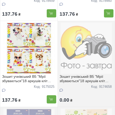
Код: 9178459
Код: 9178460
137.76
137.76
₴
₴
Зошит учнівський В5 "Мрії
Зошит учнівський В5 "Мрії
збуваються"18 аркушів кліт
збуваються"18 аркушів кліт
"Пухнастики" 3451 20шт
"Фрукти" 3526 20шт
Код: 9175025
Код: 9174658
137.76
0.00
₴
₴