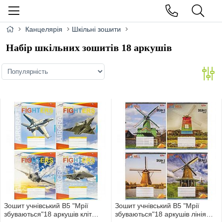
Канцелярія
Шкільні зошити
Набір шкільних зошитів 18 аркушів
Зошит учнівський В5 "Мрії
Зошит учнівський В5 "Мрії
збуваються"18 аркушів кліт
збуваються"18 аркушів лінія