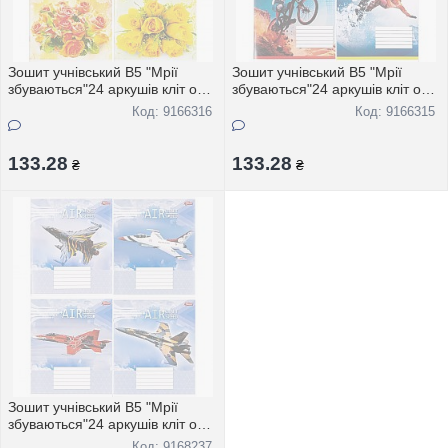
Зошит учнівський В5 "Мрії
Зошит учнівський В5 "Мрії
збуваються"24 аркушів кліт офс
збуваються"24 аркушів кліт офс
"Букет квiтiв" 2584 16шт
"Extreme sport" 3291 16шт
Код: 9166316
Код: 9166315
133.28
133.28
₴
₴
Зошит учнівський В5 "Мрії
збуваються"24 аркушів кліт офс
"Лiтаки" 3295 16шт
Код: 9168237