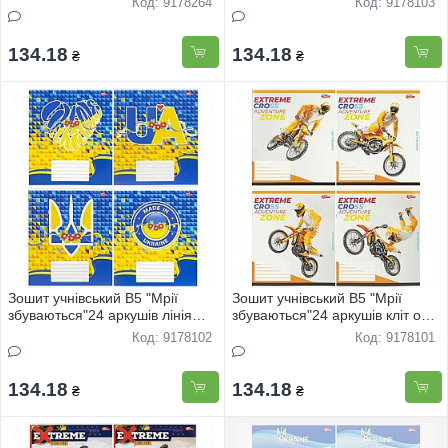
Код: 9178264
Код: 9178103
134.18
134.18
₴
₴
Зошит учнівський В5 "Мрії
Зошит учнівський В5 "Мрії
збуваються"24 аркушів лінія
збуваються"24 аркушів кліт офс
офс "Україна" 3817 16шт
"Extreme cross" 3806 16шт
Код: 9178102
Код: 9178101
134.18
134.18
₴
₴