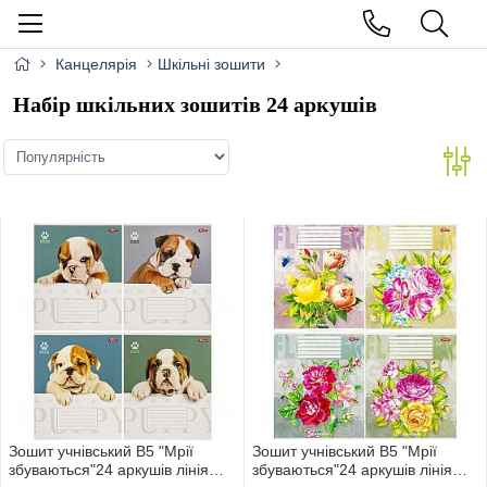
Канцелярія
Шкільні зошити
Набір шкільних зошитів 24 аркушів
Зошит учнівський В5 "Мрії
Зошит учнівський В5 "Мрії
збуваються"24 аркушів лінія
збуваються"24 аркушів лінія