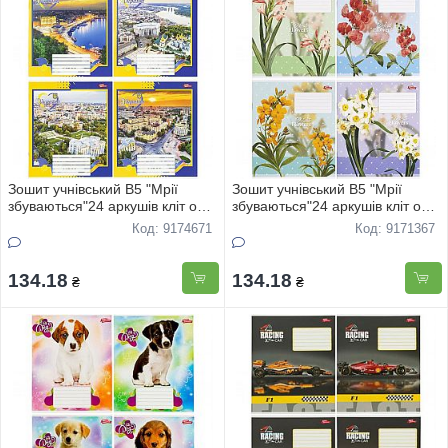
Зошит учнівський В5 "Мрії
Зошит учнівський В5 "Мрії
збуваються"24 аркушів кліт офс
збуваються"24 аркушів кліт офс
"Моя Україна" 3802 16шт
"Квiти" 3441 16шт
Код: 9174671
Код: 9171367
134.18
134.18
₴
₴