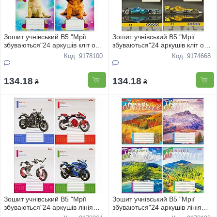
Зошит учнівський В5 "Мрії
Зошит учнівський В5 "Мрії
збуваються"24 аркушів кліт офс
збуваються"24 аркушів кліт офс
"Песики" 3601 16шт
"Авто" 3599 16шт
Код: 9178100
Код: 9174668
134.18
134.18
₴
₴
Зошит учнівський В5 "Мрії
Зошит учнівський В5 "Мрії
збуваються"24 аркушів лінія
збуваються"24 аркушів лінія
офс "Мото" 2766 16шт
офс "Пейзажi" 3820 16шт