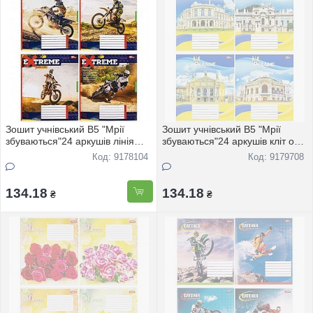
Зошит учнівський В5 "Мрії
Зошит учнівський В5 "Мрії
збуваються"24 аркушів лінія
збуваються"24 аркушів кліт офс
офс "Extreme" 3492 16шт
" Україна" 3865 16шт
Код: 9178104
Код: 9179708
134.18
134.18
₴
₴