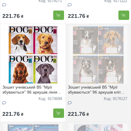
Код: 9178271
Код: 9171112
221.76
221.76
₴
₴
Зошит учнівський В5 "Мрії
Зошит учнівський В5 "Мрії
збуваються" 96 аркушів лінія
збуваються" 96 аркушів кліт
DOGS 3657 8шт
"Песики" 3727 8шт
Код: 9174699
Код: 9178127
221.76
221.76
₴
₴