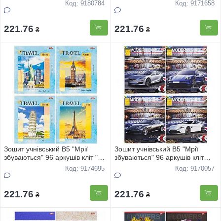
"COPYBOOK" 3790 8шт
"Time to travel" 3583 8шт
Код: 9180784
Код: 9171658
221.76
221.76
₴
₴
Зошит учнівський В5 "Мрії
Зошит учнівський В5 "Мрії
збуваються" 96 аркушів кліт "
збуваються" 96 аркушів кліт
Мiста свiту" 3885 8шт
"City CAR" 3741 8шт
Код: 9174695
Код: 9170057
221.76
221.76
₴
₴