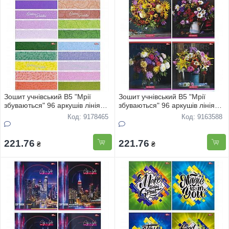
Зошит учнівський В5 "Мрії
Зошит учнівський В5 "Мрії
збуваються" 96 аркушів лінія
збуваються" 96 аркушів лінія
"Стильний зошит" 3466 8шт
Квіткове асорті 3415 8шт
Код: 9178465
Код: 9163588
221.76
221.76
₴
₴