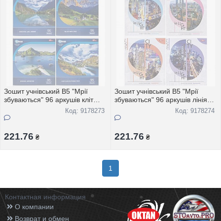
Зошит учнівський В5 "Мрії
Зошит учнівський В5 "Мрії
збуваються" 96 аркушів кліт
збуваються" 96 аркушів лінія
"Природа" 3744 8шт
"Мiста свiту" 3656 8шт
Код: 9178273
Код: 9178274
221.76
221.76
₴
₴
1
Контактная информация
О компании
Возврат и обмен