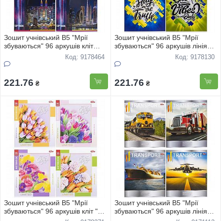
Зошит учнівський В5 "Мрії
Зошит учнівський В5 "Мрії
збуваються" 96 аркушів кліт
збуваються" 96 аркушів лінія
"Нiчнi мicта" 3634 8шт
"Стильний зошит" 3521 8шт
Код: 9178464
Код: 9178130
221.76
221.76
₴
₴
Зошит учнівський В5 "Мрії
Зошит учнівський В5 "Мрії
збуваються" 96 аркушів кліт "
збуваються" 96 аркушів лінія
"Квiти" 3581 8шт
Транспорт 3386 8шт