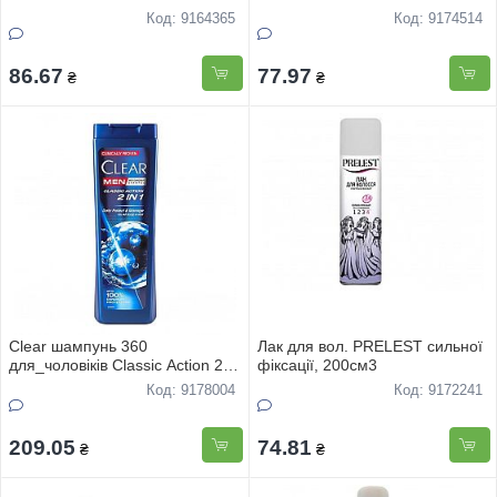
Код: 9164365
Код: 9174514
86.67
77.97
₴
₴
Clear шампунь 360
Лак для вол. PRELEST сильної
для_чоловіків Classic Action 2 in
фіксації, 200см3
1
Код: 9178004
Код: 9172241
209.05
74.81
₴
₴