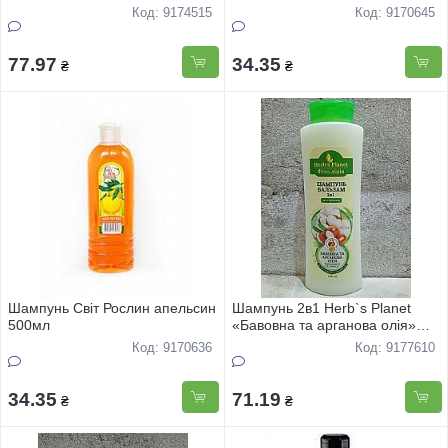
Код: 9174515
Код: 9170645
77.97
34.35
₴
₴
Шампунь Світ Рослин апельсин
Шампунь 2в1 Herb`s Planet
500мл
«Бавовна та арганова олія»
500мл
Код: 9170636
Код: 9177610
34.35
71.19
₴
₴