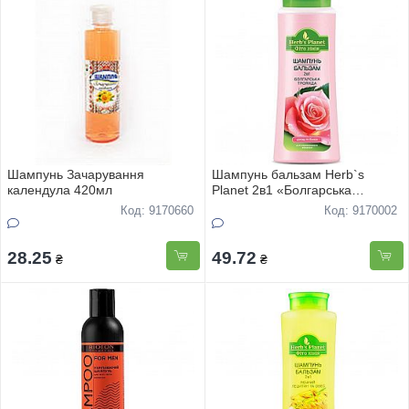
Шампунь Зачарування
Шампунь бальзам Herb`s
календула 420мл
Planet 2в1 «Болгарська
троянда» 240мл
Код: 9170660
Код: 9170002
28.25
49.72
₴
₴