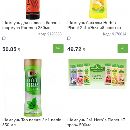
Шампунь для волосся баланс
Шампунь бальзам Herb`s
формула For men 250мл
Planet 2в1 «Яєчний лецитин та
овес» 240мл
Код: 9126335
Код: 9170014
50.85
49.72
₴
₴
Шампунь Teo nature 2in1 nettle
Шампунь 2в1 Herb`s Planet «7
350 мл
трав» 500мл