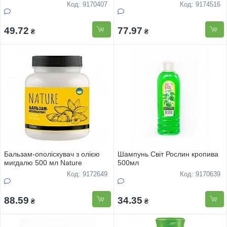
та дикий рис» 240мл
Код: 9170407
Код: 9174516
49.72
77.97
₴
₴
Бальзам-ополіскувач з олією
Шампунь Світ Рослин кропива
мигдалю 500 мл Nature
500мл
Код: 9172649
Код: 9170639
88.59
34.35
₴
₴