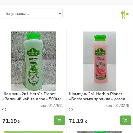
Шампунь 2в1 Herb`s Planet
Шампунь 2в1 Herb`s Planet
«Зелений чай та алое» 500мл
«Болгарська троянда» догляд
та блиск 500мл
Код: 9177611
Код: 9170279
71.19
71.19
₴
₴