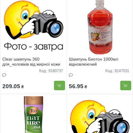
Clear шампунь 360
Шампунь Биотон 1000мл
для_чоловіків від жирної кожи
відновлюючий
Код: 9180737
Код: 9147031
209.05
56.95
₴
₴