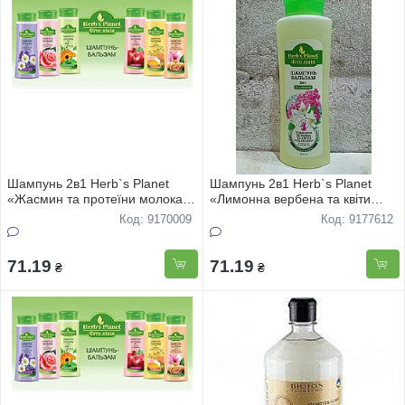
Шампунь 2в1 Herb`s Planet
Шампунь 2в1 Herb`s Planet
«Жасмин та протеїни молока»
«Лимонна вербена та квіти
500мл
апельсину» 500мл
Код: 9170009
Код: 9177612
71.19
71.19
₴
₴