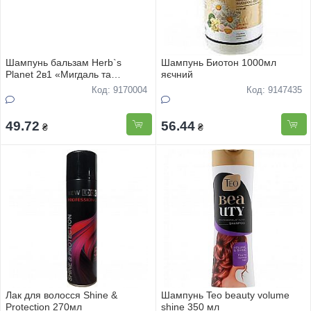
Шампунь бальзам Herb`s
Шампунь Биотон 1000мл
Planet 2в1 «Мигдаль та
яєчний
протеїни шовку» 240мл
Код: 9170004
Код: 9147435
49.72
56.44
₴
₴
Лак для волосся Shine &
Шампунь Teo beauty volume
Protection 270мл
shine 350 мл