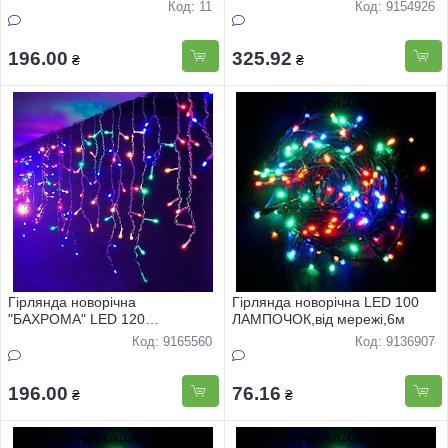
),вiд мережi
Код: 11
Код: 9154926
196.00
325.92
₴
₴
Гірлянда новорічна
Гірлянда новорічна LED 100
"БАХРОМА" LED 120
ЛАМПОЧОК,вiд мережi,6м
ЛАМПОЧОК (3,*0,5м) ),вiд
Код: 9165560
Код: 9136907
мережi
196.00
76.16
₴
₴