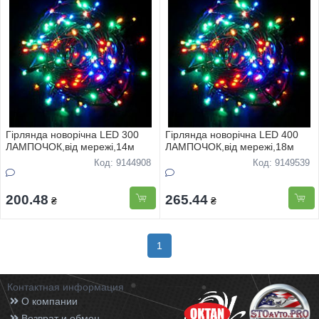
Гірлянда новорічна LED 300
Гірлянда новорічна LED 400
ЛАМПОЧОК,вiд мережi,14м
ЛАМПОЧОК,вiд мережi,18м
Код: 9144908
Код: 9149539
200.48
265.44
₴
₴
1
Контактная информация
О компании
Возврат и обмен