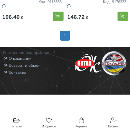
подарунковiй упаковцi 15см
Код: 9113555
Код: 9176333
106.40
146.72
₴
₴
1
Контактная информация
О компании
Возврат и обмен
Контакты
Каталог
Избраное
Корзина
Кабинет