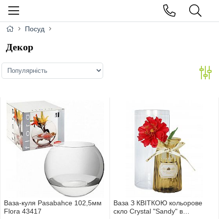
Посуд
Декор
Ваза-куля Pasabahce 102,5мм
Ваза З КВIТКОЮ кольорове
Flora 43417
скло Сrystal "Sandy" в