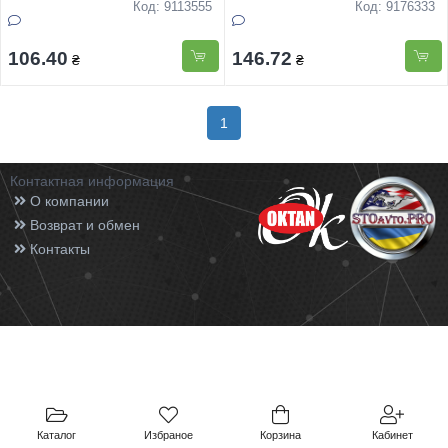
подарунковiй упаковцi 15см
Код: 9113555
Код: 9176333
106.40
146.72
₴
₴
1
Контактная информация
О компании
Возврат и обмен
Контакты
Каталог
Избраное
Корзина
Кабинет