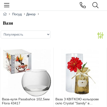
Посуд
Декор
Вази
Ваза-куля Pasabahce 102,5мм
Ваза З КВIТКОЮ кольорове
Flora 43417
скло Сrystal "Sandy" в