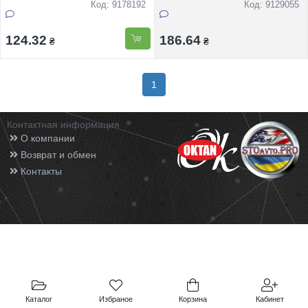
Код: 9178192
Код: 9129055
124.32
186.64
₴
₴
1
Контактная информация
О компании
Возврат и обмен
Контакты
Каталог
Избраное
Корзина
Кабинет