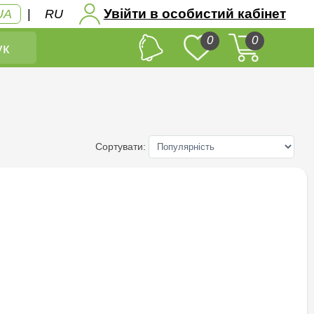
Увійти в особистий кабінет
UA
|
RU
0
0
к
Сортувати: