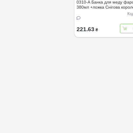
0310-А Банка для меду фа
380мл +ложка Снігова корол
Ко
221.63
₴