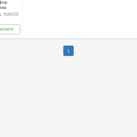
рфор
ева
д: 9160155
КУПИТИ
1