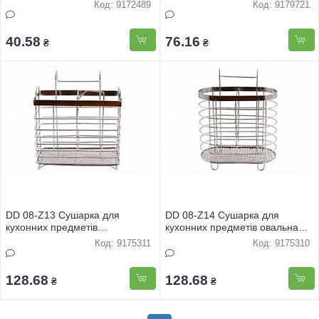
Код: 9172489
Код: 9179721
40.58
76.16
₴
₴
DD 08-Z13 Сушарка для
DD 08-Z14 Сушарка для
кухонних предметiв
кухонних предметiв овальна
прямокутна 15*17см
15*18см
Код: 9175311
Код: 9175310
128.68
128.68
₴
₴