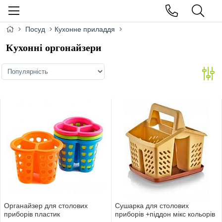
Посуд
Кухонне приладдя
Кухонні оргонайзери
Органайзер для столових
Сушарка для столових
приборiв пластик
приборiв +піддон мiкс кольорiв