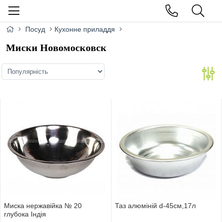
Посуд
Кухонне приладдя
Миски Новомосковск
Миска нержавійка № 20
Таз алюміній d-45см,17л
глубока Індія