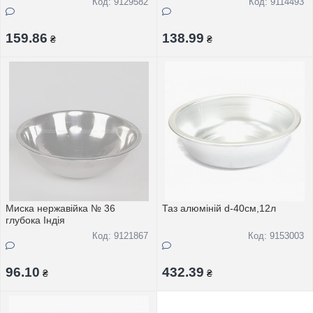
Код: 9129582
Код: 9114493
159.86
138.99
₴
₴
Миска нержавійка № 36
Таз алюміній d-40см,12л
глубока Індія
Код: 9121867
Код: 9153003
96.10
432.39
₴
₴