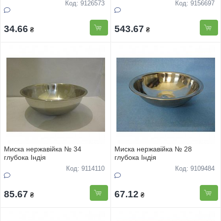
Код: 9126573
Код: 9156697
34.66
543.67
₴
₴
Миска нержавійка № 34
Миска нержавійка № 28
глубока Індія
глубока Індія
Код: 9114110
Код: 9109484
85.67
67.12
₴
₴