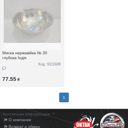
Миска нержавійка № 30
глубока Індія
Код: 9111608
77.55
₴
1
Контактная информация
О компании
Возврат и обмен