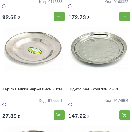
Код: 9112388
Код: 9148322
92.68
172.73
₴
₴
Тарiлка мiлка нержавiйка 20см
Піднос №45 круглий 2284
Код: 9175551
Код: 9174964
27.89
147.22
₴
₴