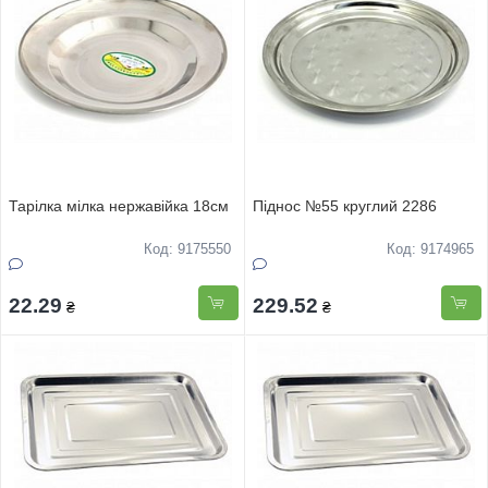
Тарiлка мiлка нержавiйка 18см
Піднос №55 круглий 2286
Код: 9175550
Код: 9174965
22.29
229.52
₴
₴