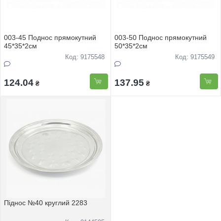
003-45 Поднос прямокутний
003-50 Поднос прямокутний
45*35*2см
50*35*2см
Код: 9175548
Код: 9175549
124.04
137.95
₴
₴
Піднос №40 круглий 2283