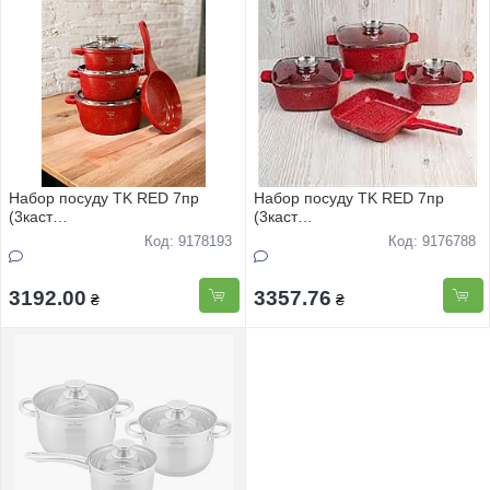
Набор посуду TK RED 7пр
Набор посуду TK RED 7пр
(3каст
(3каст
2,5л+4,5л+6.8л+сковорiдка
3.8л+-5л+6.8л+сковорiдка
Код: 9178193
Код: 9176788
24см) ГРАНIТНЕ антипригарне
24см) ГРАНIТНЕ покриття
покриття
3192.00
3357.76
₴
₴