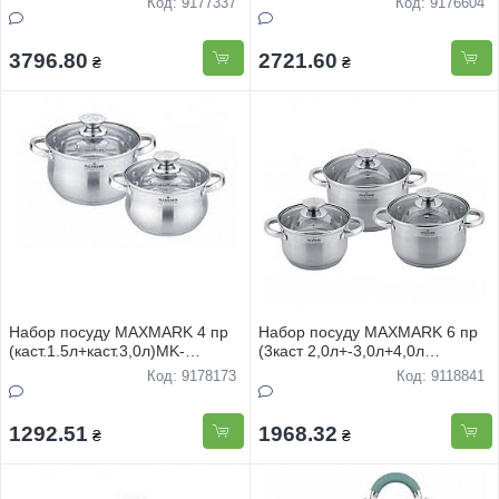
Код: 9177337
Код: 9176604
28см) ГРАНIТНЕ антипригарне
покриття
3796.80
2721.60
₴
₴
Набор посуду MAXMARK 4 пр
Набор посуду MAXMARK 6 пр
(каст.1.5л+каст.3,0л)MK-
(3каст 2,0л+-3,0л+4,0л
BL2704L
5сл.капсула,мірная шкала)MK-
Код: 9178173
Код: 9118841
3706А
1292.51
1968.32
₴
₴