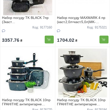
Набор посуду TK BLACK 7пр
Набор посуду MAXMARK 4 пр
(3каст
(каст.2,0л+каст.5,0л)MK-
3.8л+-5л+6.8л+сковорiдка
BL6507А
Код: 9177160
Код: 9175321
28см) ГРАНIТНЕ антипригарне
покриття
3357.76
1704.02
₴
₴
Набор посуду TK BLACK 10пр
Набор посуду TK BLACK 10пр
ГРАНIТНЕ антипригарне
ГРАНIТНЕ антипригарне
покриття
покриття
Код: 9176770
Код: 9178194