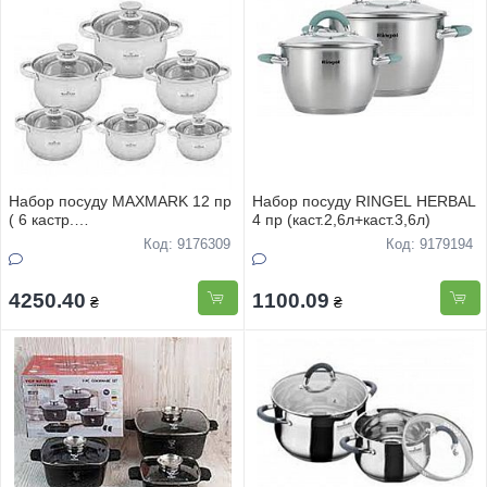
Набор посуду MAXMARK 12 пр
Набор посуду RINGEL HERBAL
( 6 кастр.
4 пр (каст.2,6л+каст.3,6л)
1,5л-2,0л+3,0л+4,0л+5,0л+6,0л
Код: 9176309
Код: 9179194
) MK-2712В
4250.40
1100.09
₴
₴