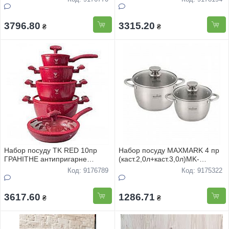
3796.80
3315.20
₴
₴
Набор посуду TK RED 10пр
Набор посуду MAXMARK 4 пр
ГРАНIТНЕ антипригарне
(каст.2,0л+каст.3,0л)MK-
покриття
VS8504А
Код: 9176789
Код: 9175322
3617.60
1286.71
₴
₴