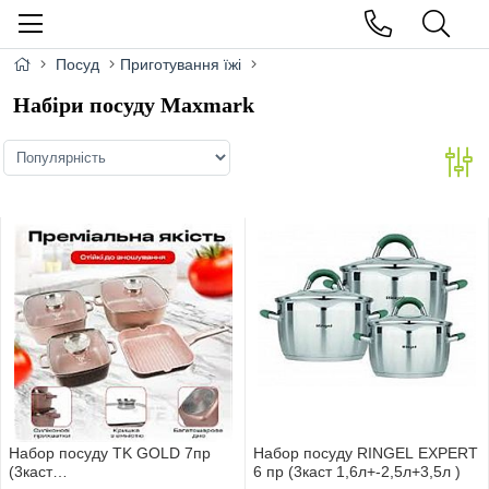
Посуд
Приготування їжі
Набіри посуду Maxmark
Набор посуду TK GOLD 7пр
Набор посуду RINGEL EXPERT
(3каст
6 пр (3каст 1,6л+-2,5л+3,5л )