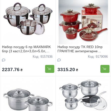
Набор посуду 6 пр MAXMARK
Набор посуду TK RED 10пр
6пр (3 каст.2,0л+3,0л+5.0л,
ГРАНIТНЕ антипригарне
5сл.капсула, мірна шкала,зi
покриття
Код: 9157936
Код: 9179096
зливом )MK- VS5606G
2237.76
3315.20
₴
₴