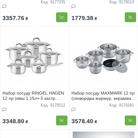
3.8л+-5л+6.8л+сковорiдка
Код: 9177335
Код: 9179513
24см) ГРАНIТНЕ антипригарне
покриття
3357.76
1779.38
₴
₴
Набор посуду RINGEL HAGEN
Набор посуду MAXMARK 12 пр
12 пр (кiвш 1,15л+ 5 кастр.
(сковорідка мармур, кераміка
1,9л-2,6л+3,6л+4,35л+6,1л )
d-24+ківш 1,5л+4 кастр.1,5л-
Код: 9179512
Код: 9175581
-6,0л) MK-3712A-
3348.80
3578.40
₴
₴