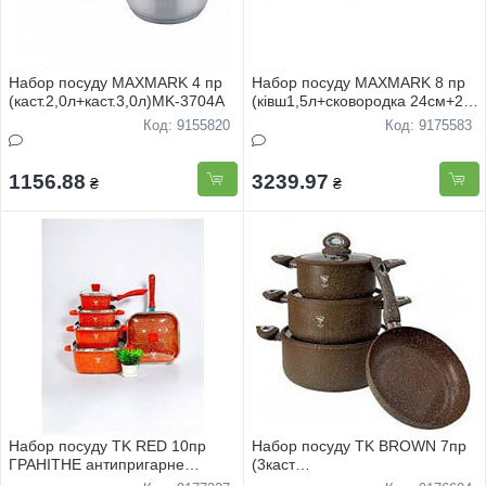
Набор посуду MAXMARK 4 пр
Набор посуду MAXMARK 8 пр
(каст.2,0л+каст.3,0л)MK-3704A
(ківш1,5л+сковородка 24см+2
кастрюлi .3,0л-4,0л) MK-
Код: 9155820
Код: 9175583
BL2608Y
1156.88
3239.97
₴
₴
Набор посуду TK RED 10пр
Набор посуду TK BROWN 7пр
ГРАНIТНЕ антипригарне
(3каст
покриття
2,6л+-4.3л+6.4л+сковорiдка