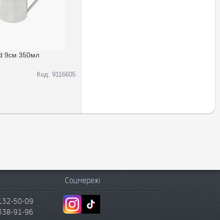
d 9см 350мл
Код: 9116605
Соцмережі
132-50-09
338-91-96