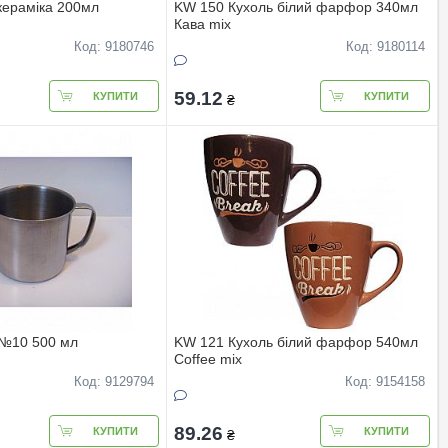
кераміка 200мл
KW 150 Кухоль білий фарфор 340мл
Кава mix
Код: 9180746
Код: 9180114
59.12
КУПИТИ
КУПИТИ
₴
.№10 500 мл
KW 121 Кухоль білий фарфор 540мл
Coffee mix
Код: 9129794
Код: 9154158
89.26
КУПИТИ
КУПИТИ
₴