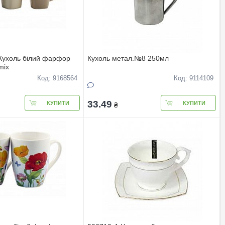
 Кухоль білий фарфор
Кухоль метал.№8 250мл
mix
Код: 9168564
Код: 9114109
33.49
КУПИТИ
КУПИТИ
₴