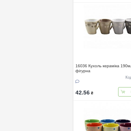
16036 Кухоль кераміка 190м
фігурна
Ко
42.56
₴