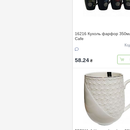
16216 Кухоль фарфор 350мл
Cafe
Ко
58.24
₴