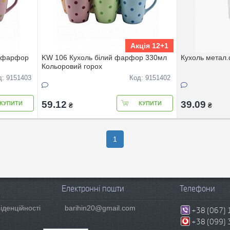
Акція 12+1
й фарфор
KW 106 Кухоль білий фарфор 330мл
Кухоль метал.
Кольоровий горох
д: 9151403
Код: 9151402
59.12
39.09
КУПИТИ
КУПИТИ
₴
₴
1
Електронні пошти
Телефони
іденційності
barihin20@gmail.com
+38 (067) 
+38 (099) 