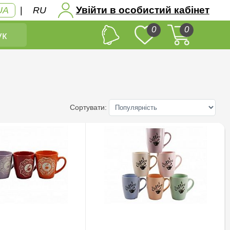
Увійти в особистий кабінет
UA
|
RU
0
0
к
Сортувати: