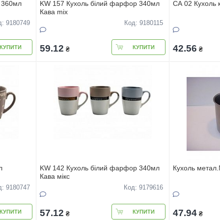
 360мл
KW 157 Кухоль білий фарфор 340мл
CA 02 Кухоль 
Кава mix
д: 9180749
Код: 9180115
59.12
42.56
КУПИТИ
КУПИТИ
₴
₴
л
KW 142 Кухоль білий фарфор 340мл
Кухоль метал
Кава мiкс
д: 9180747
Код: 9179616
57.12
47.94
КУПИТИ
КУПИТИ
₴
₴