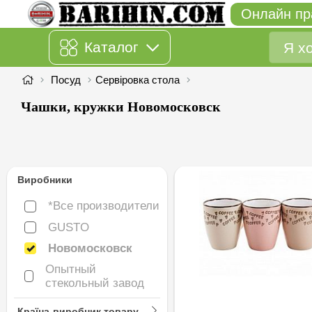
Онлайн пр
Каталог
Посуд
Сервіровка стола
Чашки, кружки Новомосковск
Виробники
*Все производители
*Все производители
GUSTO
GUSTO
Новомосковск
Новомосковск
Опытный
Опытный стекольный
стекольный завод
завод
Країна-виробник товару