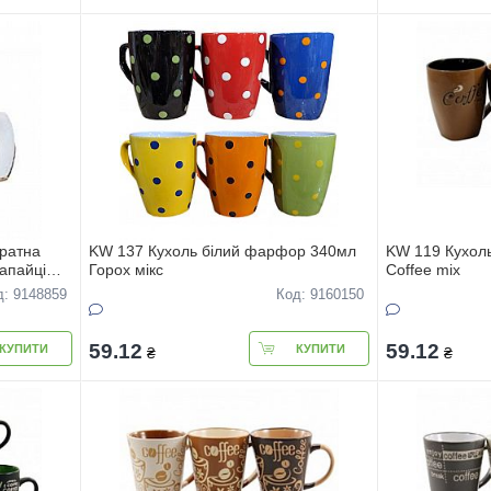
дратна
KW 137 Кухоль білий фарфор 340мл
KW 119 Кухол
апайці
Горох мікс
Coffee mix
д: 9148859
Код: 9160150
59.12
59.12
КУПИТИ
КУПИТИ
₴
₴