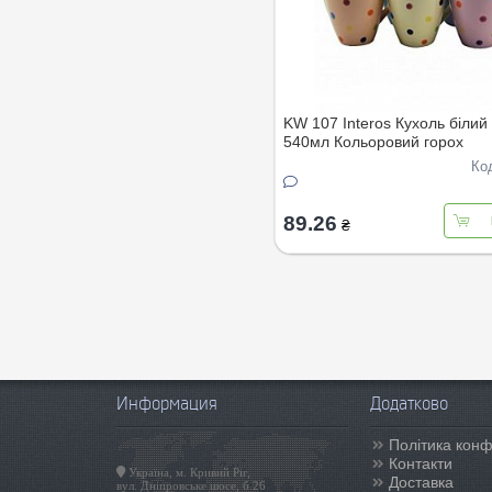
KW 107 Interos Кухоль біли
540мл Кольоровий горох
Ко
89.26
₴
Информация
Додатково
Політика конф
Контакти
Україна, м. Кривий Ріг,
Доставка
вул. Дніпровське шосе, б.26