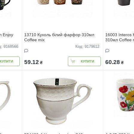
 Enjoy
13710 Кухоль білий фарфор 310мл
16003 Interos
Coffee mix
310мл Сoffee 
д: 9168566
Код: 9179612
59.12
60.28
КУПИТИ
КУПИТИ
₴
₴