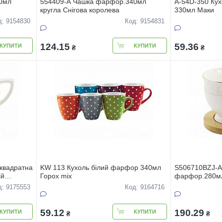
0мл
554409-А Чашка фарфор.340мл
А-54D-350 Ку
кругла Снігова королева
330мл Маки
д: 9154830
Код: 9154831
124.15
59.36
КУПИТИ
КУПИТИ
₴
₴
квадратна
KW 113 Кухоль білий фарфор 340мл
S506710BZJ-A
iй
Горох mix
фарфор.280мл 
Снігова корол
д: 9175553
Код: 9164716
59.12
190.29
КУПИТИ
КУПИТИ
₴
₴