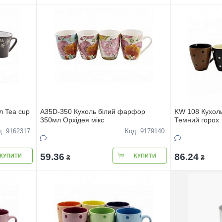
л Tea cup
А35D-350 Кухоль білий фарфор
KW 108 Кухол
350мл Орхiдея мiкс
Темний горох
д: 9162317
Код: 9179140
59.36
86.24
КУПИТИ
КУПИТИ
₴
₴