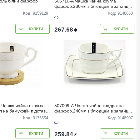
холь білий фарфор
506710-A Чашка чайна кругла
фарфор.280мл з блюдцем в запайці
Снігова королева
Код: 9159129
Код: 9148860
267.68
КУПИТИ
КУПИТИ
₴
 Чашка чайна округла
507009-A Чашка чайна квадратна
на бамуковiй пiдставцi
фарфор.240мл з блюдцем в запайці
ева
Сніжна королева
Код: 9175554
Код: 9148907
259.84
КУПИТИ
КУПИТИ
₴