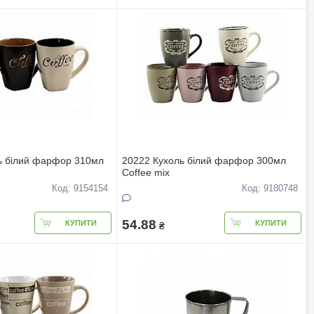
ь білий фарфор 310мл
20222 Кухоль білий фарфор 300мл
Coffee mix
Код: 9154154
Код: 9180748
54.88
КУПИТИ
КУПИТИ
₴