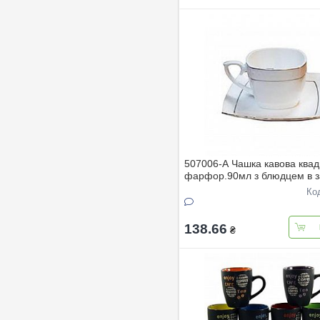
507006-A Чашка кавова ква
фарфор.90мл з блюдцем в з
Снігова королева
Ко
138.66
₴