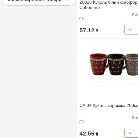
20026 Кухоль білий фарфор
Coffee mix
Ко
57.12
₴
CA 04 Кухоль кераміка 200м
Ко
42.56
₴