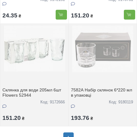
24.35
151.20
₴
₴
Склянка для води 205мл 6шт
7582A Набiр склянок 6*220 мл
Flowers 52944
в упаковцi
Код: 9172666
Код: 9180119
151.20
193.76
₴
₴