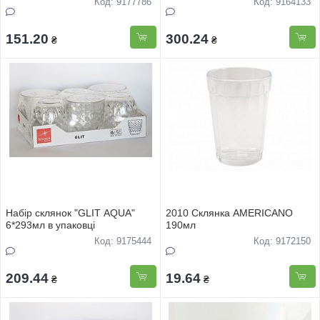
Код: 9177786
Код: 9164133
151.20
300.24
₴
₴
Набiр склянок "GLIT AQUA"
2010 Склянка AMERICANO
6*293мл в упаковцi
190мл
Код: 9175444
Код: 9172150
209.44
19.64
₴
₴