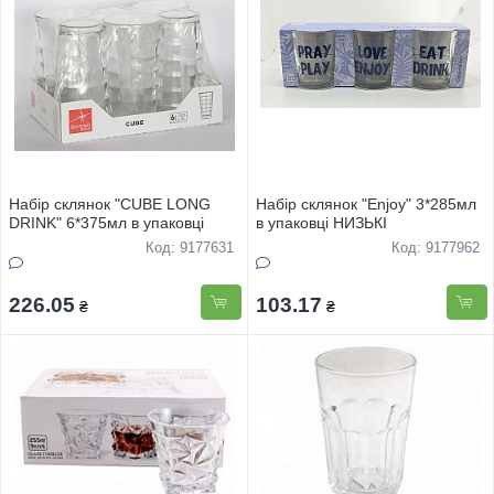
Набiр склянок "СUBE LONG
Набiр склянок "Enjoy" 3*285мл
DRINK" 6*375мл в упаковцi
в упаковцi НИЗЬКI
Код: 9177631
Код: 9177962
226.05
103.17
₴
₴