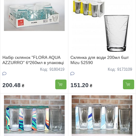
Набiр склянок "FLORA AQUA
Склянка для води 200мл 6шт
AZZURRO" 6*260мл в упаковцi
Mizu 52590
Код: 9180419
Код: 9173109
200.48
151.20
₴
₴