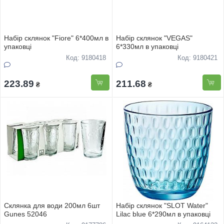
Набiр склянок "Fiore" 6*400мл в
Набiр склянок "VEGAS"
упаковцi
6*330мл в упаковцi
Код: 9180418
Код: 9180421
223.89
211.68
₴
₴
Склянка для води 200мл 6шт
Набiр склянок "SLOT Water"
Gunes 52046
Lilac blue 6*290мл в упаковцi