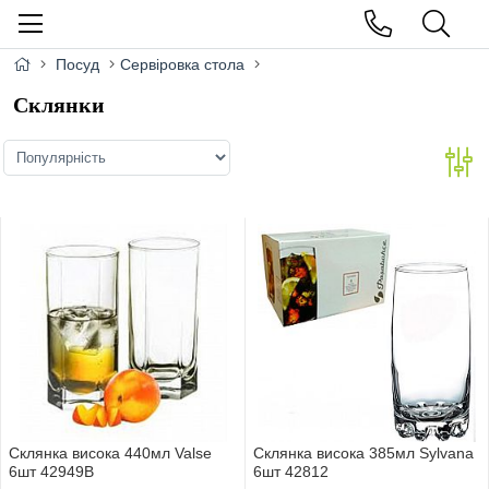
Посуд
Сервіровка стола
Cклянки
Склянка висока 440мл Valse
Склянка висока 385мл Sylvana
6шт 42949B
6шт 42812