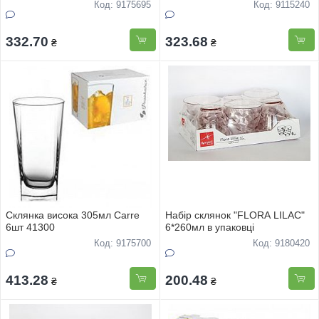
Код: 9175695
Код: 9115240
332.70
323.68
₴
₴
Склянка висока 305мл Carre
Набiр склянок "FLORA LILAC"
6шт 41300
6*260мл в упаковцi
Код: 9175700
Код: 9180420
413.28
200.48
₴
₴