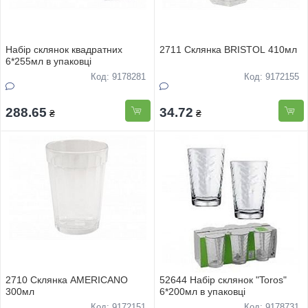
Набiр склянок квадратних
2711 Склянка BRISTOL 410мл
6*255мл в упаковцi
Код: 9178281
Код: 9172155
288.65
34.72
₴
₴
2710 Склянка AMERICANO
52644 Набiр склянок "Toros"
300мл
6*200мл в упаковцi
Код: 9172151
Код: 9178731