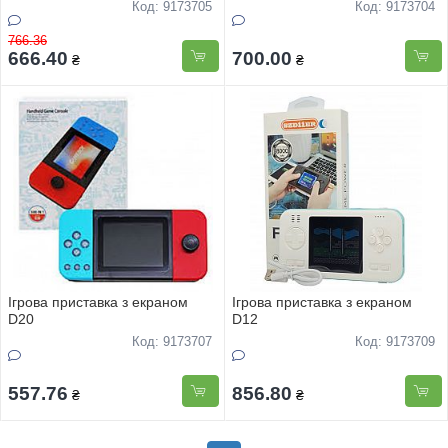
Код: 9173705
Код: 9173704
766.36
666.40
700.00
₴
₴
Iгрова приставка з екраном
Iгрова приставка з екраном
D20
D12
Код: 9173707
Код: 9173709
557.76
856.80
₴
₴