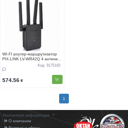
WI-FI роутер-маршрутизатор
PIX-LINK LV-WR42Q 4 антени
до 300Мбiт/с
Код: 9175182
574.56
₴
1
Контактная информация
О компании
Возврат и обмен