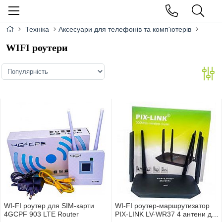
Техніка
Аксесуари для телефонів та комп'ютерів
WIFI роутери
WI-FI роутер для SIM-карти
WI-FI роутер-маршрутизатор
4GСPF 903 LTE Router
PIX-LINK LV-WR37 4 антени до