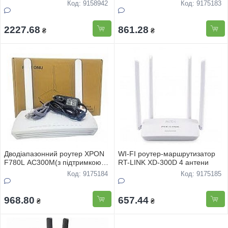
300Мбiт/с
Код: 9158942
Код: 9175183
2227.68
861.28
₴
₴
Дводiапазонний роутер XPON
WI-FI роутер-маршрутизатор
F780L AC300M(з пiдтримкою
RT-LINK XD-300D 4 антени
оптоволоконного iнтернету)
Код: 9175184
Код: 9175185
968.80
657.44
₴
₴