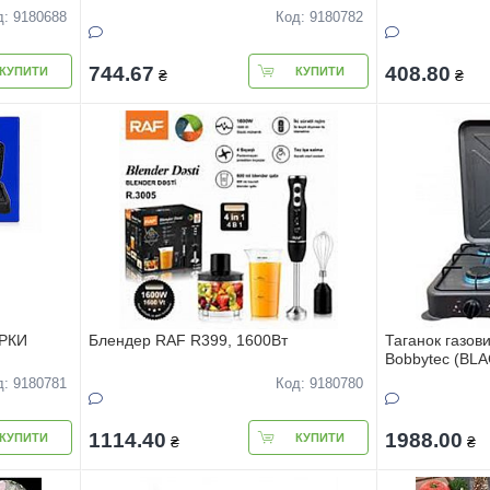
д: 9180688
Код: 9180782
744.67
408.80
КУПИТИ
КУПИТИ
₴
₴
ОРКИ
Блендер RAF R399, 1600Вт
Таганок газ
Bobbytec (BLA
д: 9180781
Код: 9180780
1114.40
1988.00
КУПИТИ
КУПИТИ
₴
₴