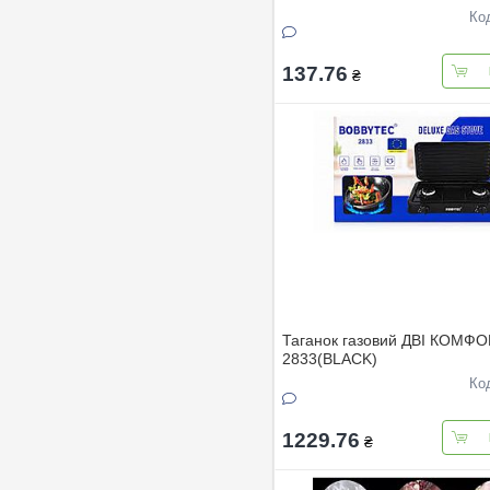
Ко
137.76
₴
Таганок газовий ДВI КОМФ
2833(BLACK)
Ко
1229.76
₴