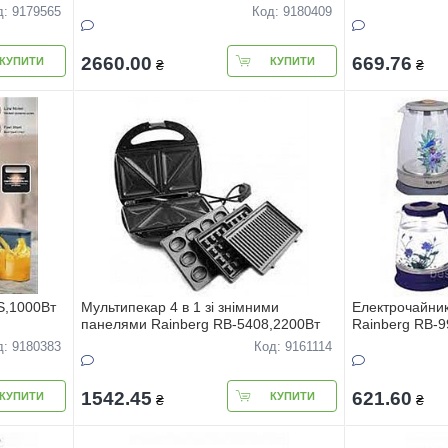
д: 9179565
Код: 9180409
2660.00
669.76
КУПИТИ
КУПИТИ
₴
₴
S,1000Вт
Мультипекар 4 в 1 зi знiмними
Електрочайник
панелями Rainberg RB-5408,2200Вт
Rainberg RB-9
1,8л,2200Вт
д: 9180383
Код: 9161114
1542.45
621.60
КУПИТИ
КУПИТИ
₴
₴