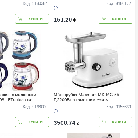
Код: 9180384
Код: 9180172
151.20
КУПИТИ
КУПИТИ
₴
 скло з малюнком
М`ясорубка Maxmark MK-MG 55
98 LED-пiдсвiтка
F,2200Вт з томатним соком
Код: 9168000
Код: 9155639
3500.74
КУПИТИ
КУПИТИ
₴