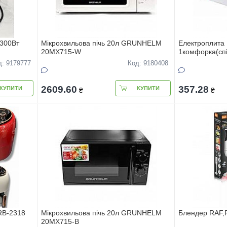
,300Вт
Мiкрохвильова пiчь 20л GRUNHELM
Електроплита 
20MX715-W
1комфорка(спi
д: 9179777
Код: 9180408
2609.60
357.28
КУПИТИ
КУПИТИ
₴
₴
RB-2318
Мiкрохвильова пiчь 20л GRUNHELM
Блендер RAF,
20MX715-В