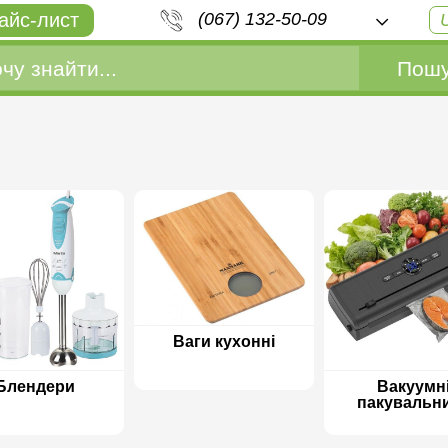
айс-лист
(067) 132-50-09
Пошу
Ваги кухонні
Блендери
Вакуумн
пакувальн