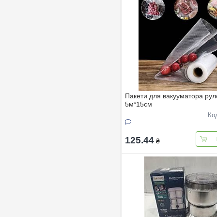
Пакети для вакууматора рул
5м*15см
Ко
125.44
₴