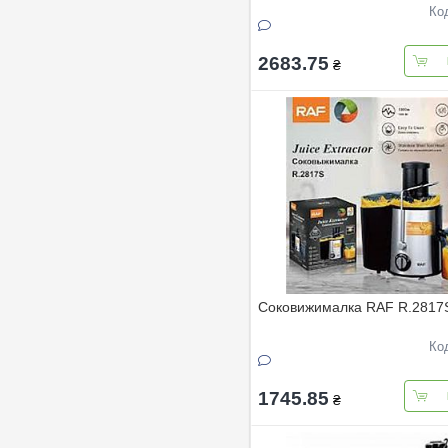
Ко
2683.75
₴
Соковижималка RAF R.2817
Ко
1745.85
₴