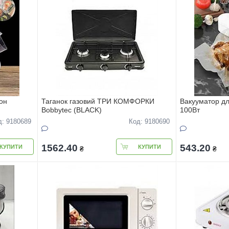
он
Таганок газовий ТРИ КОМФОРКИ
Вакууматор дл
Bobbytec (BLACK)
100Вт
д: 9180689
Код: 9180690
1562.40
543.20
КУПИТИ
КУПИТИ
₴
₴