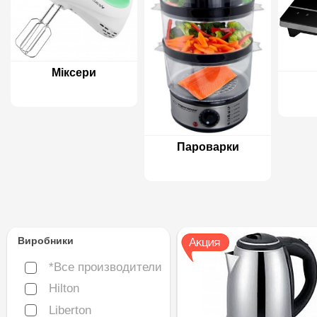
Міксери
Пароварки
Виробники
*Все производители
*Все производители
Hilton
Hilton
Liberton
Liberton