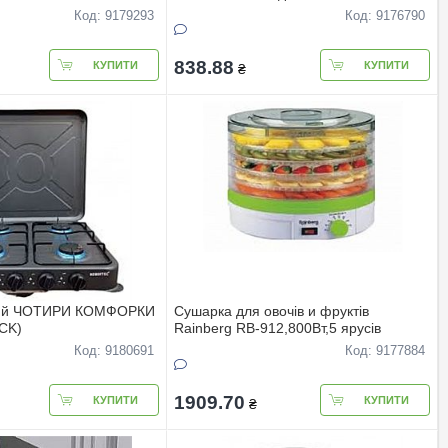
Код: 9179293
Код: 9176790
838.88
КУПИТИ
КУПИТИ
₴
овий ЧОТИРИ КОМФОРКИ
Сушарка для овочiв и фруктiв
CK)
Rainberg RB-912,800Вт,5 ярусiв
Код: 9180691
Код: 9177884
1909.70
КУПИТИ
КУПИТИ
₴