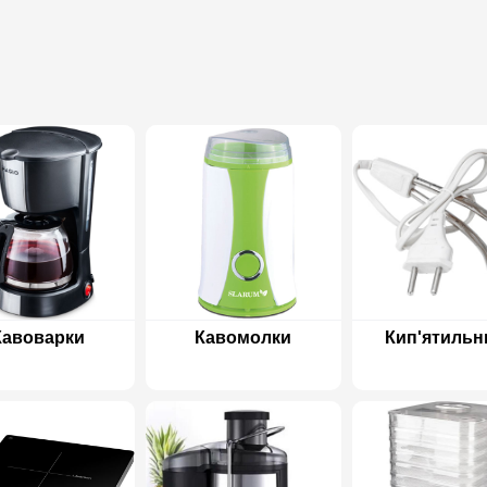
Кавоварки
Кавомолки
Кип'ятильн