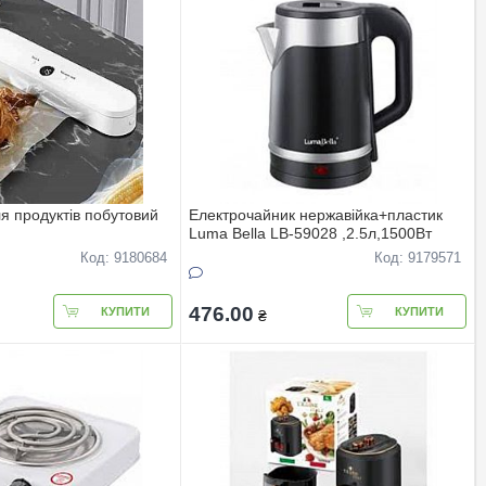
я продуктiв побутовий
Електрочайник нержавiйка+пластик
Luma Bella LB-59028 ,2.5л,1500Вт
Код: 9180684
Код: 9179571
476.00
КУПИТИ
КУПИТИ
₴