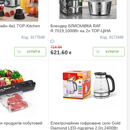
айн 4в1 TOP-Kitchen
Блендер БЛИСКАВКА RAF
R.7019,1000Вт на 2л ТОР-ЦIНА
Код: 9177649
Код: 9171948
714.84
621.60
КУПИТИ
КУПИТИ
₴
я продуктiв побутовий
Електрочайник гофроване скло Gold
Diamond LED-пiдсвiтка 2,0л,2400Вт