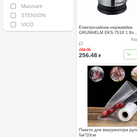
Maxmark
Maxmark
STENSON
STENSON
VICO
VICO
Електрочайник нержавiйка
GRUNHELM EKS-7518 1.8л ,
ТОР-ЦIНА
Ко
294.95
256.48
₴
Пакети для вакууматора рул
5м*20см