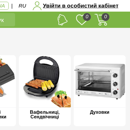
Увійти в особистий кабінет
UA
|
RU
0
0
к
і
Вафельниці,
Духовки
ики
Сендвічниці