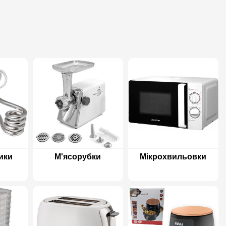
ики
М'ясорубки
Мікрохвильовки