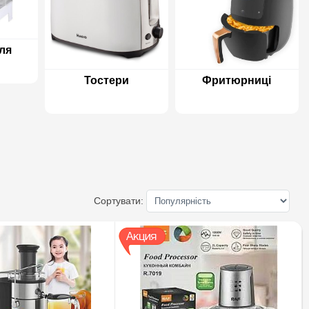
ля
Тостери
Фритюрниці
Сортувати: