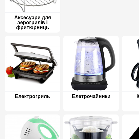
Аксесуари для
аерогрилів і
фритюрниць
Електрогриль
Елетрочайники