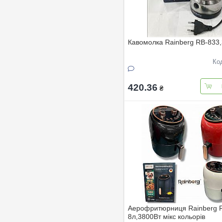
Кавомолка Rainberg RB-833
Ко
420.36
₴
Аерофритюрниця Rainberg 
8л,3800Вт мiкс кольорiв