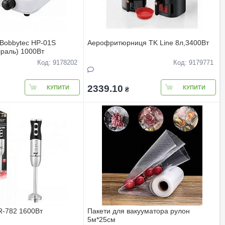
Bobbytec HP-01S
Аерофритюрниця TK Line 8л,3400Вт
раль) 1000Вт
Код: 9178202
Код: 9179771
2339.10
КУПИТИ
КУПИТИ
₴
R-782 1600Вт
Пакети для вакууматора рулон
5м*25см