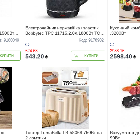
Електрочайник нержавiйка+пластик
Кухонний комб
1500Вт
Bobbytec TPC 11715,2.0л,1800Вт ТОР-
,3200Вт
ЦIНА
д: 9180049
Код: 9178902
624.68
2988.16
543.20
2598.40
КУПИТИ
КУПИТИ
₴
₴
он
Тостер LumaBella LB-58068 750Вт на
Вакууматор дл
2 ломтики
90Вт