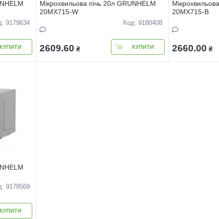
RUNHELM
Мiкрохвильова пiчь 20л GRUNHELM
Мiкрохвильов
20MX715-W
20MX715-В
д: 9179634
Код: 9180408
2609.60
2660.00
КУПИТИ
КУПИТИ
₴
₴
RUNHELM
д: 9178569
КУПИТИ