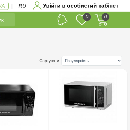
Увійти в особистий кабінет
UA
|
RU
0
0
к
Сортувати: