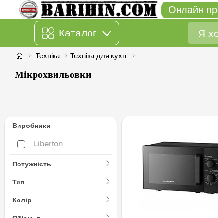
Онлайн пр
Каталог
Техніка
Техніка для кухні
Мікрохвильовки
Виробники
Liberton
Liberton
Потужність
Тип
Колір
Об'єм, л