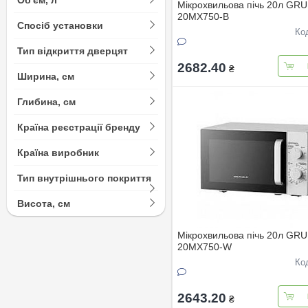
Мiкрохвильова пiчь 20л G
20MX750-В
Спосіб установки
Ко
Тип відкриття дверцят
2682.40
₴
Ширина, см
Глибина, см
Країна реєстрації бренду
Країна виробник
Тип внутрішнього покриття
Висота, см
Мiкрохвильова пiчь 20л G
20MX750-W
Ко
2643.20
₴