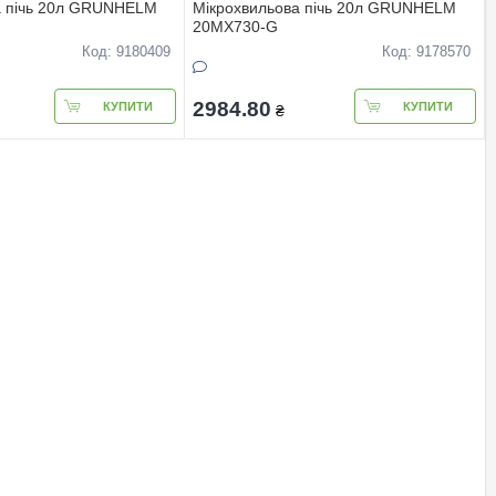
а пiчь 20л GRUNHELM
Мiкрохвильова пiчь 20л GRUNHELM
20MX730-G
Код: 9180409
Код: 9178570
2984.80
КУПИТИ
КУПИТИ
₴