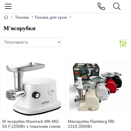
Техніка
Техніка для кухні
М'ясорубки
М`ясорубка Maxmark MK-MG
Мясорубка Rainberg RB-
55 F,2200Вт з томатним соком
2319,3000Вт