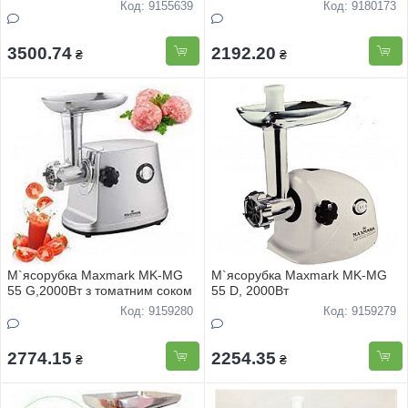
Код: 9155639
Код: 9180173
3500.74
2192.20
₴
₴
М`ясорубка Maxmark MK-MG
М`ясорубка Maxmark MK-MG
55 G,2000Вт з томатним соком
55 D, 2000Вт
Код: 9159280
Код: 9159279
2774.15
2254.35
₴
₴