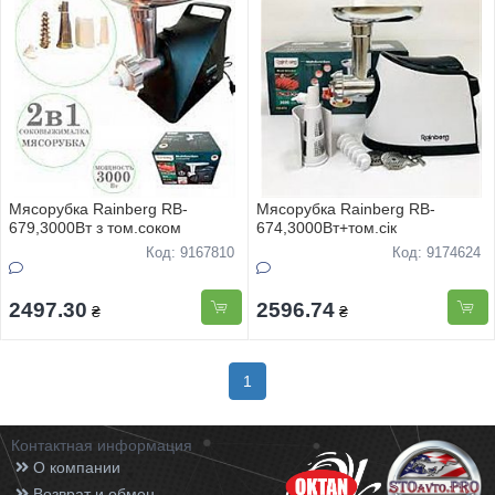
Мясорубка Rainberg RB-
Мясорубка Rainberg RB-
679,3000Вт з том.соком
674,3000Вт+том.сiк
Код: 9167810
Код: 9174624
2497.30
2596.74
₴
₴
1
Контактная информация
О компании
Возврат и обмен