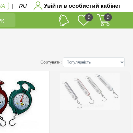
Увійти в особистий кабінет
UA
|
RU
0
0
к
Сортувати: