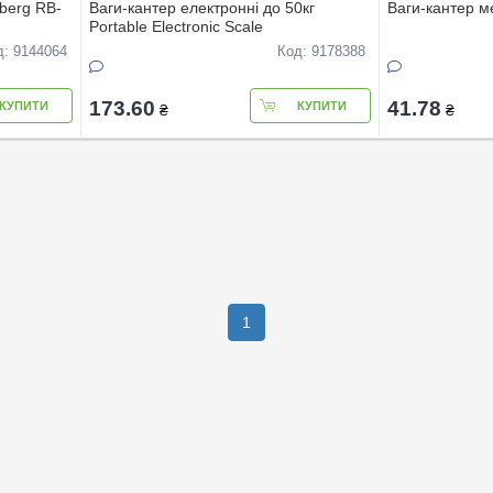
nberg RB-
Ваги-кантер електроннi до 50кг
Ваги-кантер ме
Portable Electronic Scale
д: 9144064
Код: 9178388
173.60
41.78
КУПИТИ
КУПИТИ
₴
₴
1