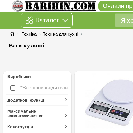
Онлайн пр
Каталог
Техніка
Техніка для кухні
Ваги кухонні
Виробники
*Все производители
*Все производители
Додаткові функції
Максимальне
навантаження, кг
Конструкція