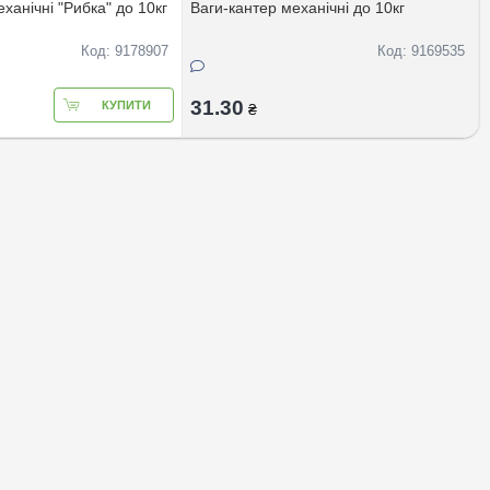
ханiчнi "Рибка" до 10кг
Ваги-кантер механiчнi до 10кг
Код: 9178907
Код: 9169535
31.30
КУПИТИ
₴