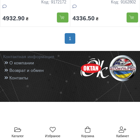
Код: 9172172
Код: 9162802
4932.90
4336.50
₴
₴
1
Контактная информация
О компании
Возврат и обмен
Контакты
Каталог
Избраное
Корзина
Кабинет