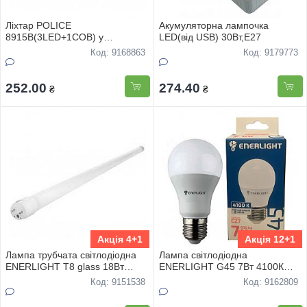
Лiхтар POLICE
Акумуляторна лампочка
8915В(3LED+1COB) у
LED(вiд USB) 30Вт,Е27
коробцi,USB
Код: 9168863
Код: 9179773
252.00
274.40
₴
₴
Акція 4+1
Акція 12+1
Лампа трубчата свiтлодiодна
Лампа свiтлодiодна
ENERLIGHT T8 glass 18Вт
ENERLIGHT G45 7Вт 4100К
4500К G13,2 роки гарантiї
Е27, гарантiя 2 роки
Код: 9151538
Код: 9162809