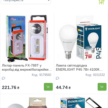
Лiхтар-панель FX-788T у
Лампа свiтлодiодна
коробцi,вiд мережi/батарейки
ENERLIGHT Р45 7Вт 4100К
АА
Е14, гарантiя 2 роки
Код: 9179560
Код: 9151532
221.76
44.74
₴
₴