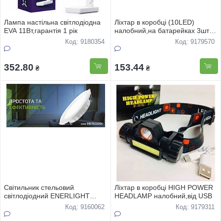
Лампа настiльна свiтлодiодна
Лiхтар в коробцi (10LED)
EVA 11Вт,гарантiя 1 рiк
налобний,на батарейках 3шт
R3
Код: 9180354
Код: 9179570
352.80
153.44
₴
₴
Свiтильник стельовий
Лiхтар в коробцi HIGH POWER
свiтлодiодний ENERLIGHT
HEADLAMP налобний,вiд USB
MEREDIAN 18Вт 4000К
Код: 9160062
Код: 9179311