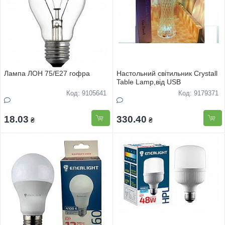
Лампа ЛОН 75/Е27 гофра
Настольний свiтильник Crystall
Table Lamp,вiд USB
Код: 9105641
Код: 9179371
18.03
330.40
₴
₴