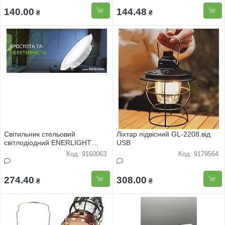
140.00
144.48
₴
₴
Свiтильник стельовий
Лiхтар пiдвicний GL-2208.вiд
свiтлодiодний ENERLIGHT
USB
MEREDIAN 22Вт 4000К
Код: 9160063
Код: 9179564
274.40
308.00
₴
₴