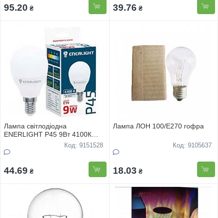
95.20
39.76
₴
₴
Лампа свiтлодiодна
Лампа ЛОН 100/Е270 гофра
ENERLIGHT Р45 9Вт 4100К
Е14, гарантiя 2 роки
Код: 9151528
Код: 9105637
44.69
18.03
₴
₴