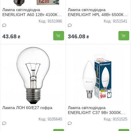
Лампа свiтлодiодна
Лампа свiтлодiодна
ENERLIGHT A60 12Вт 4100К
ENERLIGHT HPL 48Вт 6500К
Е27, гарантiя 2 роки
E27 гарантiя 2 роки
Код: 9151996
Код: 9151541
43.68
346.08
₴
₴
Лампа ЛОН 60/Е27 гофра
Лампа свiтлодiодна
ENERLIGHT С37 9Вт 3000К
Е14, гарантiя 2 роки
Код: 9105640
Код: 9151525