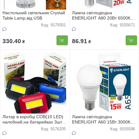
Настольний свiтильник Crystall
Лампа свiтлодiодна
Table Lamp,вiд USB
ENERLIGHT A80 20Вт 6500К
Е27 , гарантiя 2 роки
Код: 9179301
Код: 9155671
330.40
86.91
₴
₴
Лiхтар в коробцi COB(10 LED)
Лампа свiтлодiодна
налобний,на батарейках 3шт
ENERLIGHT A60 15Вт 3000К
R3
27,гарантiя 2 роки
Код: 9176205
Код: 9155596