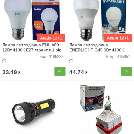
Акція 12+1
Акція 12+1
Лампа свiтлодiодна ENL A60
Лампа свiтлодiодна
12Вт 4100К Е27,гарантiя 1 рiк
ENERLIGHT G45 9Вт 4100К
Е27, гарантiя 2 роки
Код: 9165233
Код: 9165951
33.49
44.74
₴
₴