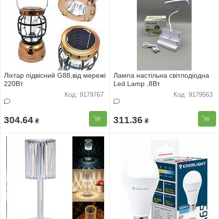
Лiхтар пiдвicний G88,вiд мережi
Лампа настiльна свiтлодiодна
220Вт
Led Lamp ,8Вт
Код: 9179767
Код: 9179563
304.64
311.36
₴
₴