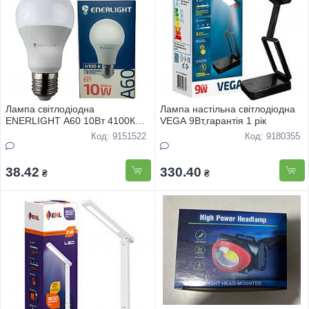
Лампа свiтлодiодна
Лампа настiльна свiтлодiодна
ENERLIGHT A60 10Вт 4100К
VEGA 9Вт,гарантiя 1 рiк
Е27, гарантiя 2 роки
Код: 9151522
Код: 9180355
38.42
330.40
₴
₴