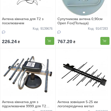
Антена кiмнатна для Т2 з
Супутникова антена 0,90см
посилювачем
Open Fox(Польща)
Код: 9139676
Код: 9147283
226.24
767.20
₴
₴
Антена кiмнатна для з
Антена зовнiшня 5-25 км
пiдсилювачем 9999 для Т2
логоперiодична метал
Волна