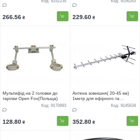
Код: 9152235
Код: 9156263
266.56
229.60
₴
₴
Мультифiд на 2 головки до
Антена зовнiшня( 20-45 км)
тарiлки Open Fox(Польща)
1метр для ефiрного та
цифрового TV
Код: 9170893
Код: 9145634
128.80
352.80
₴
₴