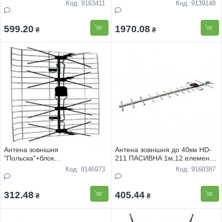
20км
Код: 9163411
Код: 9139148
599.20
1970.08
₴
₴
Антена зовнiшня
Антена зовнiшня до 40км HD-
"Польска"+блок
211 ПАСИВНА 1м,12 елементiв
живлення+посилювачем 9999
метал
Код: 9146973
Код: 9160387
312.48
405.44
₴
₴