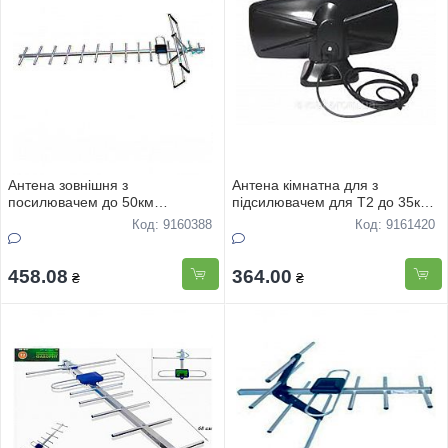
Антена зовнiшня з
Антена кiмнатна для з
посилювачем до 50км
пiдсилювачем для Т2 до 35км
HDА-2515 1м,15 елементiв
на пiдставцi AT-1K
Код: 9160388
Код: 9161420
метал
458.08
364.00
₴
₴