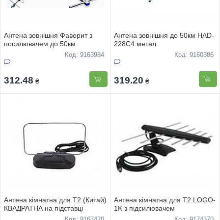
Антена зовнiшня Фаворит з
Антена зовнiшня до 50км HAD-
посилювачем до 50км
228C4 метал
Код: 9163984
Код: 9160386
312.48
319.20
₴
₴
Антена кiмнатна для Т2 (Китай)
Антена кiмнатна для Т2 LOGO-
КВАДРАТНА на пiдставцi
1K з пiдсилювачем
Код: 9167420
Код: 9174370