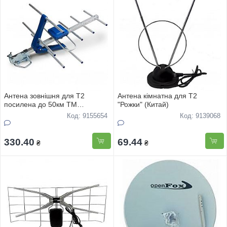
Антена зовнiшня для Т2
Антена кiмнатна для Т2
посилена до 50км ТМ
"Рожки" (Китай)
"Eurosky"ES-003 синя
Код: 9155654
Код: 9139068
330.40
69.44
₴
₴