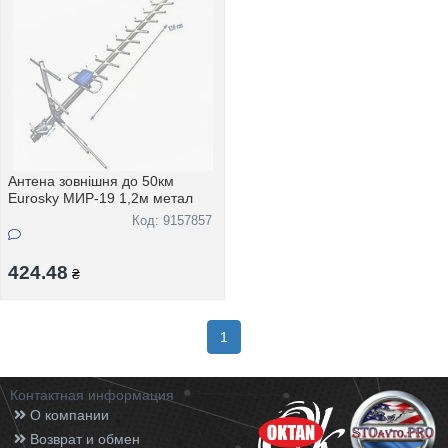
Антена зовнiшня до 50км
Eurosky МИР-19 1,2м метал
Код: 9157857
424.48
₴
1
Контактная информация
О компании
Возврат и обмен