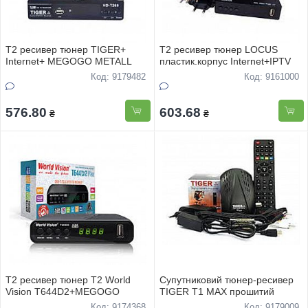
Т2 ресивер тюнер TIGER+
Т2 ресивер тюнер LOCUS
Internet+ MEGОGO METALL
пластик.корпус Internet+IPTV
Код: 9179482
Код: 9161000
576.80
603.68
₴
₴
Т2 ресивер тюнер Т2 World
Супутниковий тюнер-ресивер
Vision T644D2+MEGOGO
TIGER T1 MAX прошитий
Код: 9174368
Код: 9179009