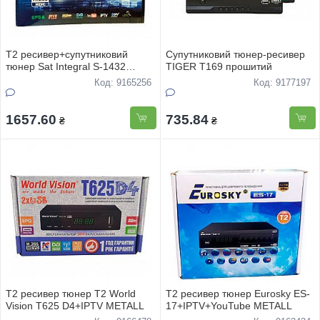
Т2 ресивер+супутниковий
Супутниковий тюнер-ресивер
тюнер Sat Integral S-1432
TIGER T169 прошитий
COMBO T2/S2
Код: 9165256
Код: 9177197
1657.60
735.84
₴
₴
Т2 ресивер тюнер Т2 World
Т2 ресивер тюнер Eurosky ES-
Vision T625 D4+IPTV METALL
17+IPTV+YouTube METALL