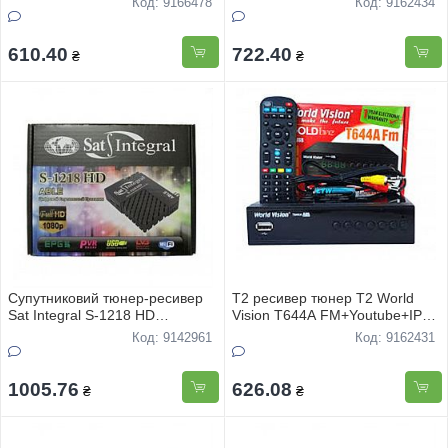
Код: 9166478
Код: 9162434
610.40
722.40
₴
₴
Супутниковий тюнер-ресивер
Т2 ресивер тюнер Т2 World
Sat Integral S-1218 HD
Vision T644A FM+Youtube+IPTV
прошитий
METALL
Код: 9142961
Код: 9162431
1005.76
626.08
₴
₴