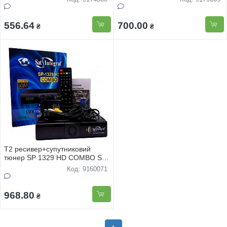
556.64
700.00
₴
₴
Т2 ресивер+супутниковий
тюнер SP 1329 HD COMBO Sat
Integral T2/S2
Код: 9160071
968.80
₴