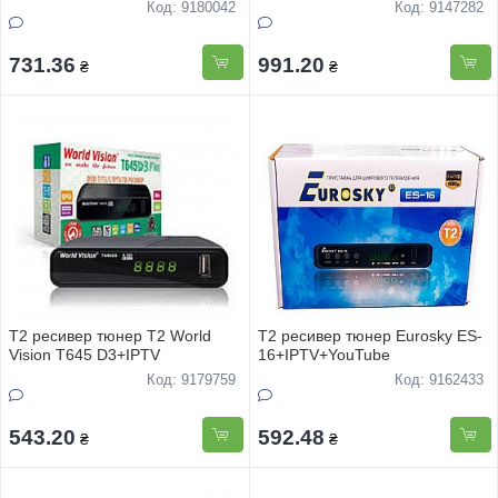
Код: 9180042
Код: 9147282
731.36
991.20
₴
₴
Т2 ресивер тюнер Т2 World
Т2 ресивер тюнер Eurosky ES-
Vision T645 D3+IPTV
16+IPTV+YouTube
Код: 9179759
Код: 9162433
543.20
592.48
₴
₴