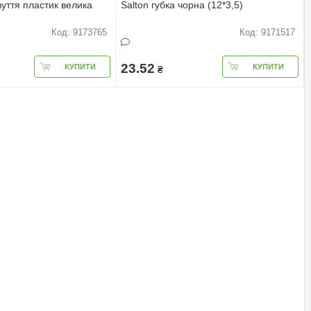
зуття пластик велика
Salton губка чорна (12*3,5)
Код: 9173765
Код: 9171517
23.52
КУПИТИ
КУПИТИ
₴