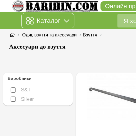
Онлайн пр
Каталог
Одяг, взуття та аксесуари
Взуття
Аксесуари до взуття
Виробники
S&T
S&T
Silver
Silver