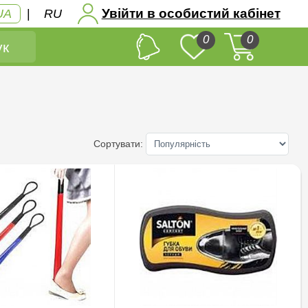
Увійти в особистий кабінет
UA
|
RU
0
0
к
Сортувати: