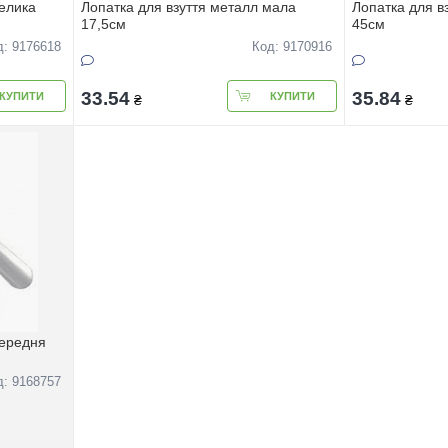
велика
Лопатка для взуття металл мала
Лопатка для в
17,5см
45см
д: 9176618
Код: 9170916
33.54
35.84
КУПИТИ
КУПИТИ
₴
₴
середня
д: 9168757