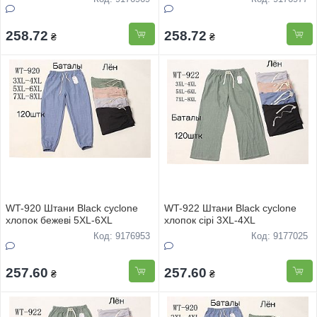
258.72
258.72
₴
₴
WT-920 Штани Black cyclone
WT-922 Штани Black cyclone
хлопок бежеві 5XL-6XL
хлопок сірі 3XL-4XL
Код: 9176953
Код: 9177025
257.60
257.60
₴
₴