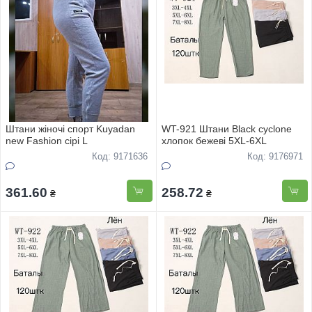
Штани жіночі спорт Kuyadan
WT-921 Штани Black cyclone
new Fashion сірі L
хлопок бежеві 5XL-6XL
Код: 9171636
Код: 9176971
361.60
258.72
₴
₴