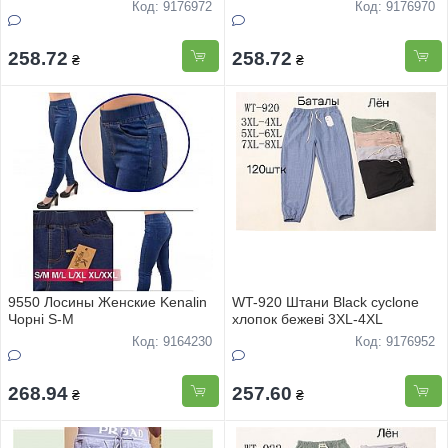
Код: 9176972
Код: 9176970
258.72
258.72
₴
₴
9550 Лосины Женские Kenalin
WT-920 Штани Black cyclone
Чорні S-М
хлопок бежеві 3XL-4XL
Код: 9164230
Код: 9176952
268.94
257.60
₴
₴