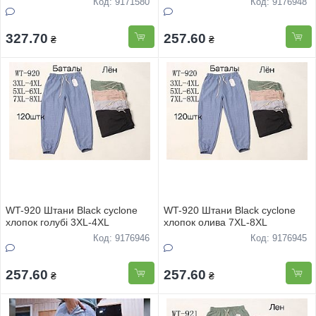
Код: 9171580
Код: 9176948
327.70
257.60
₴
₴
WT-920 Штани Black cyclone
WT-920 Штани Black cyclone
хлопок голубі 3XL-4XL
хлопок олива 7XL-8XL
Код: 9176946
Код: 9176945
257.60
257.60
₴
₴