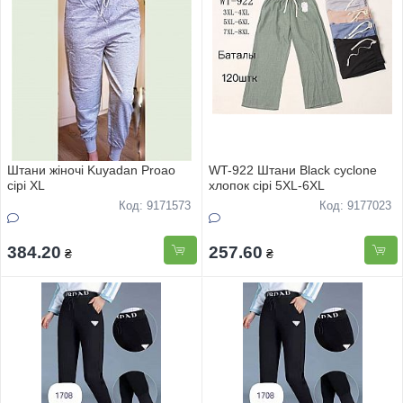
Штани жіночі Kuyadan Proao
WT-922 Штани Black cyclone
cірі XL
хлопок сірі 5XL-6XL
Код: 9171573
Код: 9177023
384.20
257.60
₴
₴