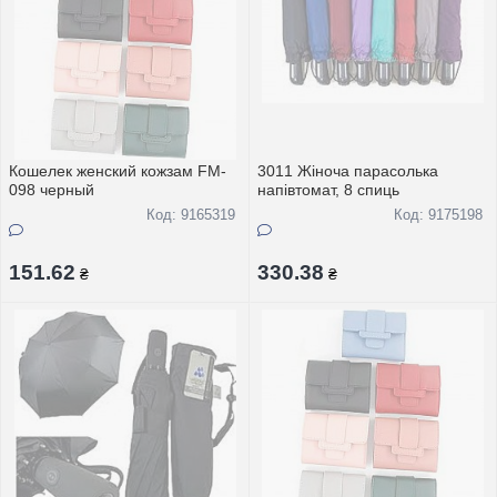
Кошелек женский кожзам FM-
3011 Жіноча парасолька
098 черный
напiвтомат, 8 спиць
Код: 9165319
Код: 9175198
151.62
330.38
₴
₴