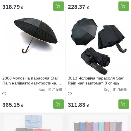
318.79
228.37
₴
₴
2808 Чоловіча парасоля Star
3013 Чоловіча парасоля Star
Rain напiвавтомат-тростина, 16
Rain напiвавтомат, 8 спиць
спиць
Код: 9171549
Код: 9175645
365.15
311.83
₴
₴