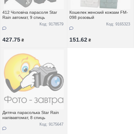
412 Чоловіча парасоля Star
Кошелек женский кожзам FM-
Rain автомат, 9 спиць
098 розовый
Код: 9178579
Код: 9165323
427.75
151.62
₴
₴
Дитяча парасолька Star Rain
напівавтомат, 8 спиць
Код: 9175647