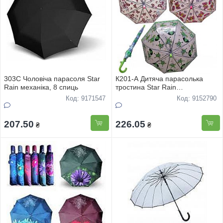
303C Чоловіча парасоля Star
К201-А Дитяча парасолька
Rain механiка, 8 спиць
тростина Star Rain
напівавтомат, 8 спиць
Код: 9171547
Код: 9152790
207.50
226.05
₴
₴