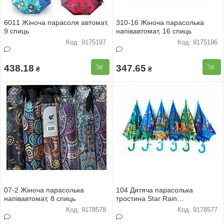
6011 Жiноча парасоля автомат,
310-16 Жіноча парасолька
9 спиць
напiвавтомат, 16 спиць
Код: 9175197
Код: 9175196
438.18
347.65
₴
₴
07-2 Жіноча парасолька
104 Дитяча парасолька
напiвавтомат, 8 спиць
тростина Star Rain
напівавтомат, 8 спиць
Код: 9178578
Код: 9178577