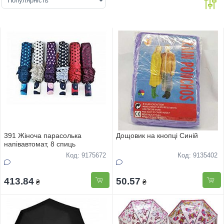
391 Жіноча парасолька
Дощовик на кнопці Синій
напiвавтомат, 8 спиць
Код: 9175672
Код: 9135402
413.84
50.57
₴
₴