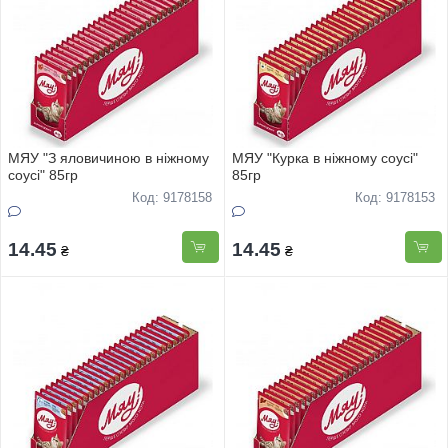
МЯУ "З яловичиною в ніжному
МЯУ "Курка в ніжному соусі"
соусі" 85гр
85гр
Код: 9178158
Код: 9178153
14.45
14.45
₴
₴