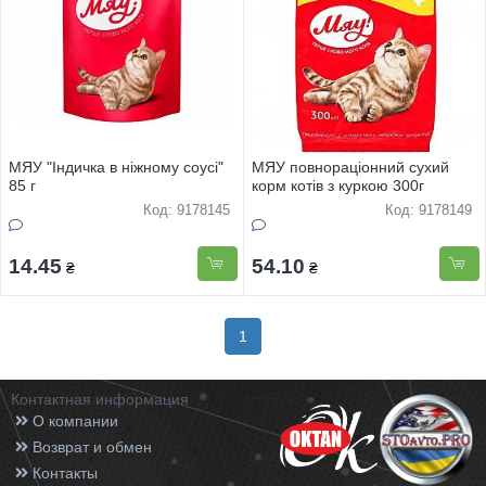
МЯУ "Індичка в ніжному соусі"
МЯУ повнораціонний сухий
85 г
корм котів з куркою 300г
Код: 9178145
Код: 9178149
14.45
54.10
₴
₴
1
Контактная информация
О компании
Возврат и обмен
Контакты