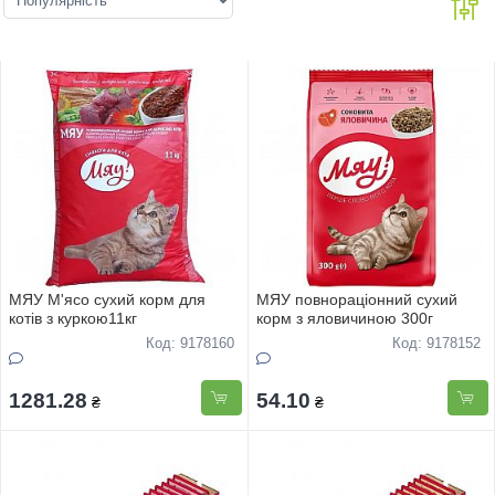
МЯУ М'ясо сухий корм для
МЯУ повнораціонний сухий
котів з куркою11кг
корм з яловичиною 300г
Код: 9178160
Код: 9178152
1281.28
54.10
₴
₴