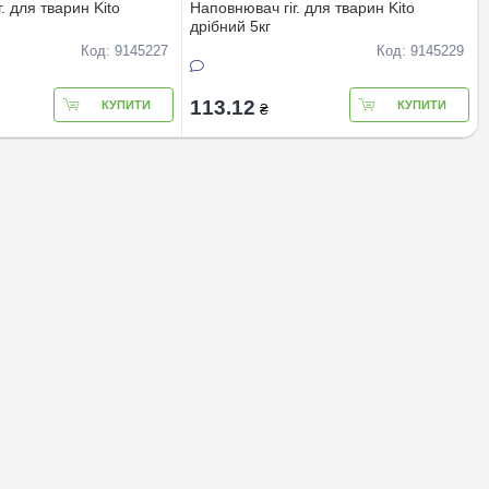
. для тварин Kito
Наповнювач гіг. для тварин Kito
дрібний 5кг
Код: 9145227
Код: 9145229
113.12
КУПИТИ
КУПИТИ
₴