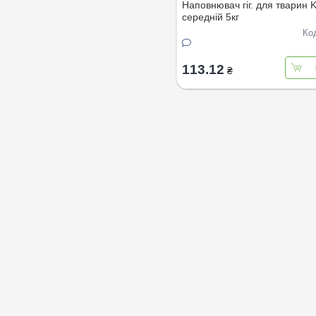
Наповнювач гіг. для тварин K
середній 5кг
Ко
113.12
₴