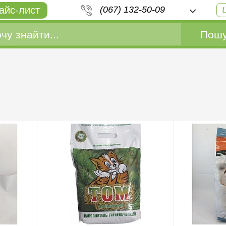
айс-лист
(067) 132-50-09
Пошу