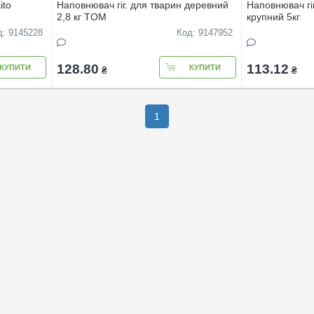
ito
Наповнювач гіг. для тварин деревний
Наповнювач гіг
2,8 кг TOM
крупний 5кг
д: 9145228
Код: 9147952
128.80
113.12
КУПИТИ
КУПИТИ
₴
₴
1