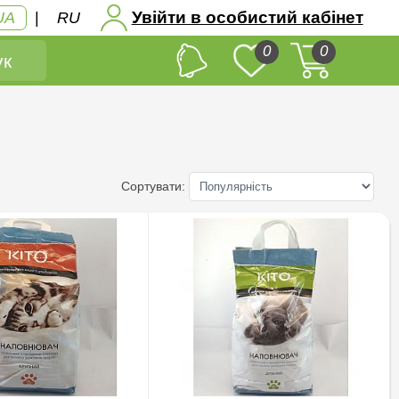
Увійти в особистий кабінет
UA
|
RU
0
0
к
Сортувати: