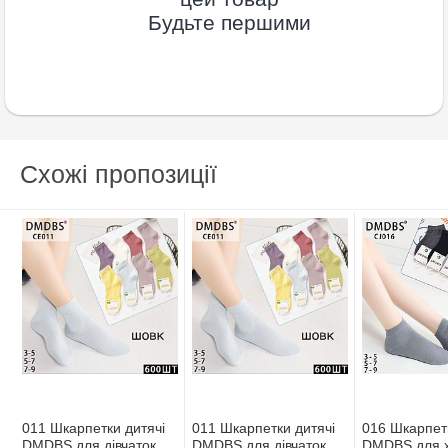
Будьте першими
Схожі пропозиції
011 Шкарпетки дитячі
011 Шкарпетки дитячі
016 Шкарпетк
DMDBS для дівчаток х/
DMDBS для дівчаток х/
DMDBS для х