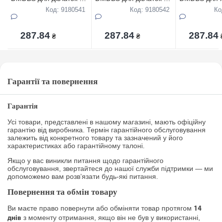
б р.3-5 (ціна за 10шт)
б р.5-7 (ціна за 10шт)
х/б р.3-5 (ці
Код: 9180541
Код: 9180542
Ко
287.84
287.84
287.84
₴
₴
Гарантії та повернення
Гарантія
Усі товари, представлені в нашому магазині, мають офіційну
гарантію від виробника. Термін гарантійного обслуговування
залежить від конкретного товару та зазначений у його
характеристиках або гарантійному талоні.
Якщо у вас виникли питання щодо гарантійного
обслуговування, звертайтеся до нашої служби підтримки — ми
допоможемо вам розв’язати будь-які питання.
Повернення та обмін товару
Ви маєте право повернути або обміняти товар протягом
14
з моменту отримання, якщо він не був у використанні,
днів