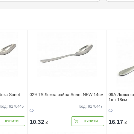
бока Sonet
029 TS Ложка чайна Sonet NEW 14см
09А Ложка с
1шт 18см
Код: 9178445
Код: 9178447
10.32
16.17
КУПИТИ
КУПИТИ
₴
₴