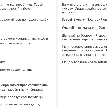
рантію від виробника. Термін
Ви можете оплатити замовле
а зазначений у його
кур'єру. Оплата здійснюєтьс
доставки.
, звертайтеся до нашої служби
Поштовий опе
Зверніть увагу:
Онлайн-оплата від банк
Швидкий та безпечний спосіб
з моменту отримання, якщо він
замовлення карткою будь-яко
льна упаковка та всі
Після оформлення замовленн
введення платіжних даних. 
швидких та зручних транзакц
йті.
Якщо у вас виникли питання
іняємо товар на інший.
.
и «Про захист прав споживачів»
ад, засоби гігієни, білизна,
купця оплачує сам покупець.
ідтримки — ми завжди раді