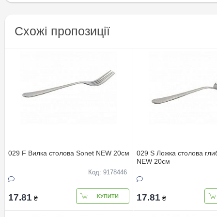
Схожі пропозиції
029 F Вилка столова Sonet NEW 20см
029 S Ложка столова гли
NEW 20см
Код: 9178446
17.81
17.81
КУПИТИ
₴
₴