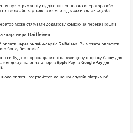
ння при отриманні у відділенні поштового оператора або
я готівкою або карткою, залежно від можливостей служби
ратор може стягувати додаткову комісію за переказ коштів.
у-партнера Raiffeisen
 оплати через онлайн-сервіс Raiffeisen. Ви можете оплатити
го банку без комісії.
я ви будете перенаправлені на захищену сторінку банку для
Також доступна оплата через
та
для
Apple Pay
Google Pay
ій.
 щодо оплати, звертайтеся до нашої служби підтримки!