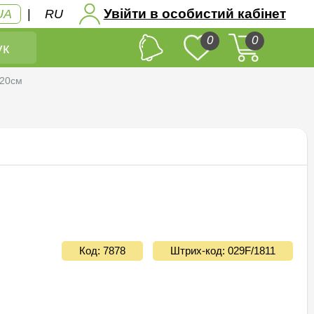
Увійти в особистий кабінет
UA
|
RU
0
0
к
 20см
Код: 7878
Штрих-код: 029F/1811