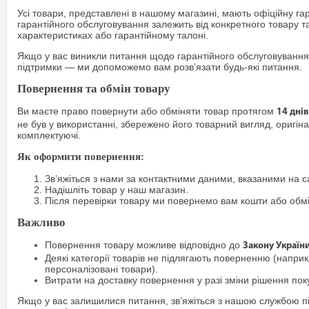
Усі товари, представлені в нашому магазині, мають офіційну га
гарантійного обслуговування залежить від конкретного товару т
характеристиках або гарантійному талоні.
Якщо у вас виникли питання щодо гарантійного обслуговування
підтримки — ми допоможемо вам розв’язати будь-які питання.
Повернення та обмін товару
Ви маєте право повернути або обміняти товар протягом
14 днів
не був у використанні, збережено його товарний вигляд, оригіна
комплектуючі.
Як оформити повернення:
Зв’яжіться з нами за контактними даними, вказаними на са
Надішліть товар у наш магазин.
Після перевірки товару ми повернемо вам кошти або обм
Важливо
Повернення товару можливе відповідно до
Закону Україн
Деякі категорії товарів не підлягають поверненню (наприкл
персоналізовані товари).
Витрати на доставку повернення у разі зміни рішення по
Якщо у вас залишилися питання, зв’яжіться з нашою службою п