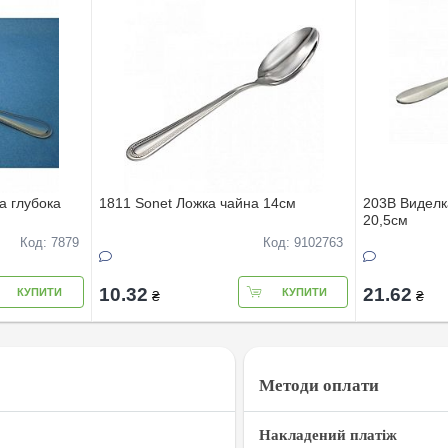
а глубока
1811 Sonet Ложка чайна 14см
203В Виделк
20,5см
Код: 7879
Код: 9102763
10.32
21.62
КУПИТИ
КУПИТИ
₴
₴
Методи оплати
Накладений платіж