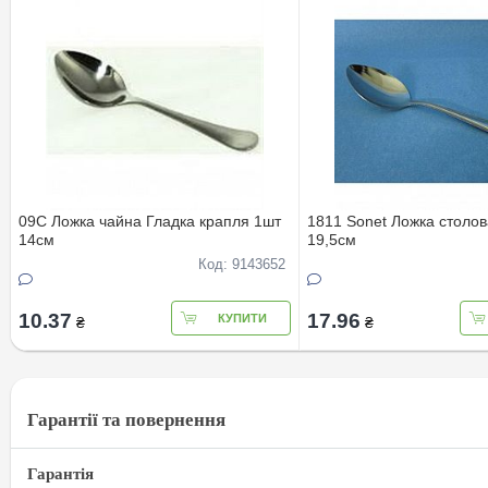
09С Ложка чайна Гладка крапля 1шт
1811 Sonet Ложка столов
14см
19,5см
Код: 9143652
10.37
17.96
КУПИТИ
₴
₴
Гарантії та повернення
Гарантія