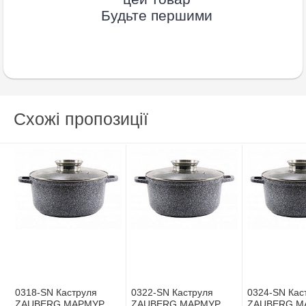
Будьте першими
Схожі пропозиції
0318-SN Каструля
0322-SN Каструля
0324-SN Кас
ZAUBERG МАРМУР
ZAUBERG МАРМУР
ZAUBERG М