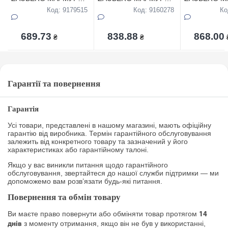
кругла 1,7л в коробці
кругла 3,2л в коробці
кругла 4,5л в
Код: 9179515
Код: 9160278
Ко
689.73
838.88
868.00
₴
₴
Гарантії та повернення
Гарантія
Усі товари, представлені в нашому магазині, мають офіційну
гарантію від виробника. Термін гарантійного обслуговування
залежить від конкретного товару та зазначений у його
характеристиках або гарантійному талоні.
Якщо у вас виникли питання щодо гарантійного
обслуговування, звертайтеся до нашої служби підтримки — ми
допоможемо вам розв’язати будь-які питання.
Повернення та обмін товару
Ви маєте право повернути або обміняти товар протягом
14
з моменту отримання, якщо він не був у використанні,
днів