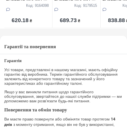
кругла 1,2л в коробці
кругла 1,7л в коробці
кругла 3,2л в
Код: 9164098
Код: 9179515
Ко
620.18
689.73
838.88
₴
₴
Гарантії та повернення
Гарантія
Усі товари, представлені в нашому магазині, мають офіційну
гарантію від виробника. Термін гарантійного обслуговування
залежить від конкретного товару та зазначений у його
характеристиках або гарантійному талоні.
Якщо у вас виникли питання щодо гарантійного
обслуговування, звертайтеся до нашої служби підтримки — ми
допоможемо вам розв’язати будь-які питання.
Повернення та обмін товару
Ви маєте право повернути або обміняти товар протягом
14
з моменту отримання, якщо він не був у використанні,
днів