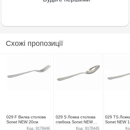
Схожі пропозиції
029 F Вилка столова
029 S Ложка столова
029 TS Ложк
Sonet NEW 20см
глибока Sonet NEW
Sonet NEW 
20см
Код: 9178446
Код: 9178445
Ко