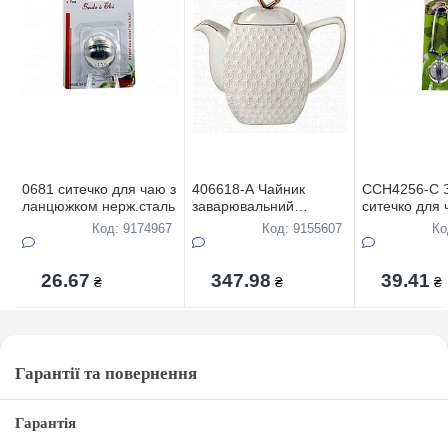
0681 ситечко для чаю з
406618-А Чайник
CCH4256-C З
ланцюжком нерж.сталь
заварювальний
ситечко для
квадратний фарфор
нерж.сталь
Код: 9174967
Код: 9155607
Ко
900мл в упаковці
Снігова королева
26.67
347.98
39.41
₴
₴
₴
Гарантії та повернення
Гарантія