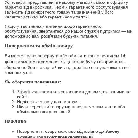
Усі товари, представлені в нашому магазині, мають офіційну
гарантію від виробника. Термін гарантійного обслуговування
залежить від конкретного товару та зазначений у його
характеристиках або гарантійному талоні.
Якщо у вас виникли питання щодо гарантійного
обслуговування, звертайтеся до нашої служби підтримки — ми
допоможемо вам розв’язати будь-які питання.
Повернення та обмін товару
Ви маєте право повернути або обміняти товар протягом
14
з моменту отримання, якщо він не був у використанні,
днів
збережено його товарний вигляд, оригінальна упаковка та всі
комплектуючі.
Як оформити повернення:
Зв’яжіться з нами за контактними даними, вказаними на
сайті.
Надішліть товар у наш магазин.
Після перевірки товару ми повернемо вам кошти або
обміняємо товар на інший.
Важливо
Повернення товару можливе відповідно до
Закону
.
України «Про захист прав споживачів»