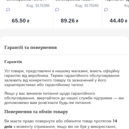
дрібна d.24см Bone
дрібна d.28см Bone
d.17,5см Ла
Код: 9176386
Код: 9179340
Ко
Appetit
Appetit
65.50
89.26
44.40
₴
₴
₴
Гарантії та повернення
Гарантія
Усі товари, представлені в нашому магазині, мають офіційну
гарантію від виробника. Термін гарантійного обслуговування
залежить від конкретного товару та зазначений у його
характеристиках або гарантійному талоні.
Якщо у вас виникли питання щодо гарантійного
обслуговування, звертайтеся до нашої служби підтримки — ми
допоможемо вам розв’язати будь-які питання.
Повернення та обмін товару
Ви маєте право повернути або обміняти товар протягом
14
з моменту отримання, якщо він не був у використанні,
днів