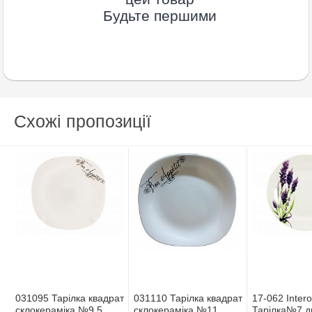
Будьте першими
Схожі пропозиції
031095 Тарілка квадрат
031110 Тарілка квадрат
17-062 Inter
склокерамiка №9.5
склокерамiка №11
Тарілка№7 д