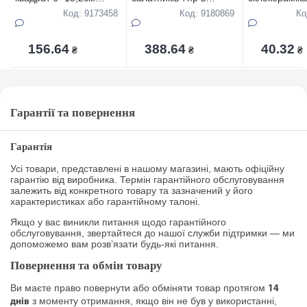
фарфор Снігова
коробці(1шт-20см,6шт-
квадратний 
Код: 9173458
Код: 9180869
Ко
королева
11см) Оливки
d.16,5 Bone A
156.64
388.64
40.32
₴
₴
₴
Гарантії та повернення
Гарантія
Усі товари, представлені в нашому магазині, мають офіційну
гарантію від виробника. Термін гарантійного обслуговування
залежить від конкретного товару та зазначений у його
характеристиках або гарантійному талоні.
Якщо у вас виникли питання щодо гарантійного
обслуговування, звертайтеся до нашої служби підтримки — ми
допоможемо вам розв’язати будь-які питання.
Повернення та обмін товару
Ви маєте право повернути або обміняти товар протягом
14
з моменту отримання, якщо він не був у використанні,
днів