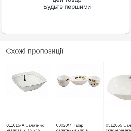
Будьте першими
Схожі пропозиції
011615-А Салатник
03020/7 Набір
0312065 Сал
квадрат 6" 15,2см
салатників 7пр в
склокерамiка