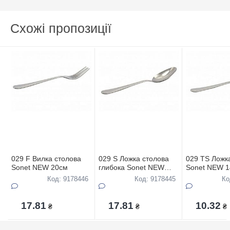
Схожі пропозиції
029 F Вилка столова
029 S Ложка столова
029 TS Ложк
Sonet NEW 20см
глибока Sonet NEW
Sonet NEW 
20см
Код: 9178446
Код: 9178445
Ко
17.81
17.81
10.32
₴
₴
₴