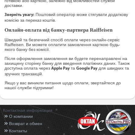
готівкою або карткою, залежно від можливостей служби
доставки.
Поштовий оператор може стягувати додаткову
Зверніть увагу:
комісію за переказ коштів.
Онлайн-оплата від банку-партнера Raiffeisen
Швидкий та безпечний спосіб оплати через онлайн-сервіс
Raiffeisen. Ви можете оплатити замовлення карткою будь-
якого банку без комісії.
Після оформлення замовлення ви будете перенаправлені на
захищену сторінку банку для введення платіжних даних. Також
доступна оплата через
та
для швидких та
Apple Pay
Google Pay
зручних транзакцій.
Якщо у вас виникли питання щодо оплати, звертайтеся до
нашої служби підтримки!
Контактная информация
О компании
Возврат и обмен
Контакты