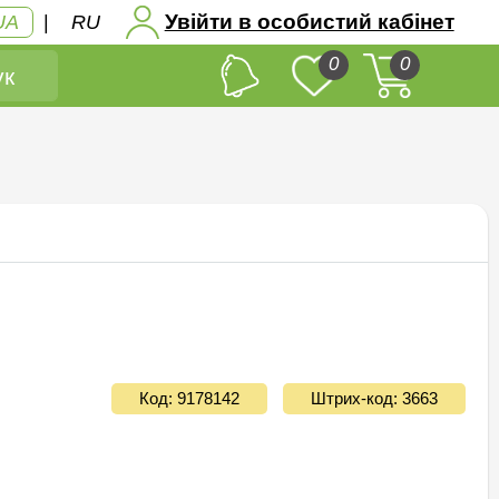
Увійти в особистий кабінет
UA
|
RU
0
0
к
Код: 9178142
Штрих-код: 3663