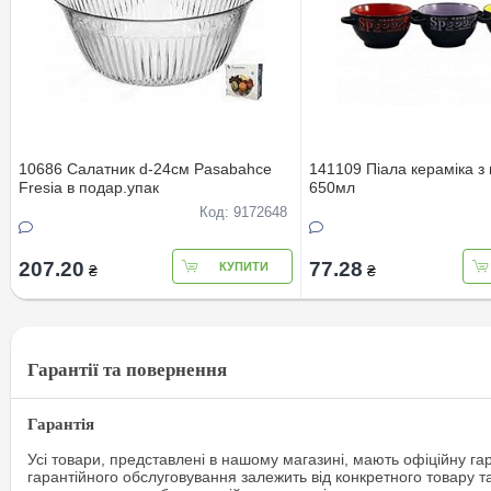
10686 Салатник d-24см Pasabahce
141109 Пiала кераміка з
Fresia в подар.упак
650мл
Код: 9172648
207.20
77.28
КУПИТИ
₴
₴
Гарантії та повернення
Гарантія
Усі товари, представлені в нашому магазині, мають офіційну га
гарантійного обслуговування залежить від конкретного товару т