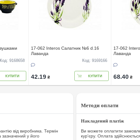
 вушками
17-062 Interos Салатник №6 d.16
17-062 Inter
Лаванда
Лаванда
Код: 9168658
Код: 9169166
42.19
68.40
КУПИТИ
КУПИТИ
₴
₴
Методи оплати
Накладений платіж
рантію від виробника. Термін
Ви можете оплатити замовле
а зазначений у його
кур'єру. Оплата здійснюєтьс