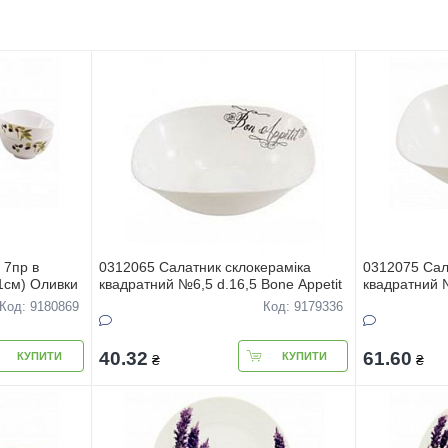
 7пр в
0312065 Салатник склокерамiка
0312075 Сал
1см) Оливки
квадратний №6,5 d.16,5 Bone Appetit
квадратний №
Код: 9180869
Код: 9179336
40.32
61.60
КУПИТИ
КУПИТИ
₴
₴