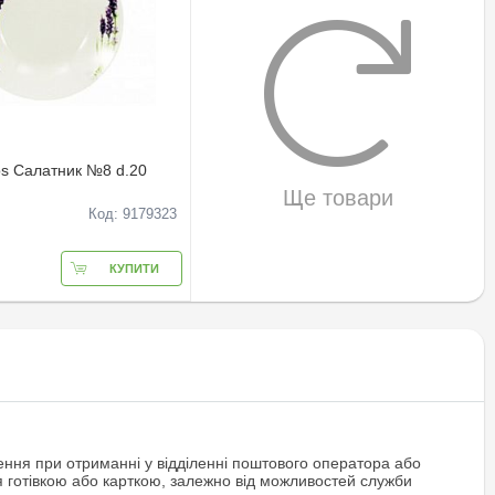
os Салатник №8 d.20
Ще товари
Код: 9179323
КУПИТИ
ння при отриманні у відділенні поштового оператора або
я готівкою або карткою, залежно від можливостей служби