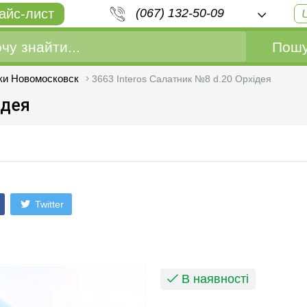
айс-лист
(067) 132-50-09
Пошу
ки Новомосковск
3663 Interos Салатник №8 d.20 Орхiдея
iдея
Twitter
В наявності