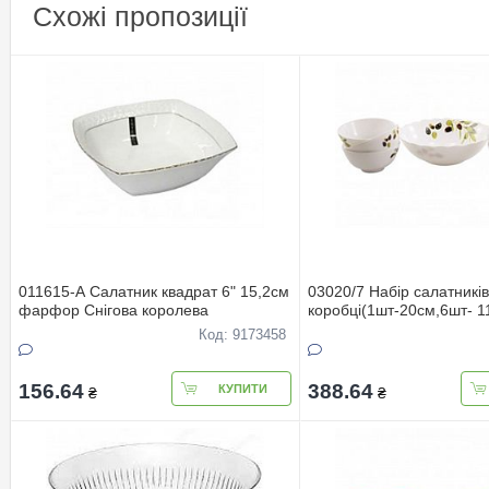
Схожі пропозиції
011615-А Салатник квадрат 6" 15,2см
03020/7 Набір салатників
фарфор Снігова королева
коробці(1шт-20см,6шт- 1
Код: 9173458
156.64
388.64
КУПИТИ
₴
₴