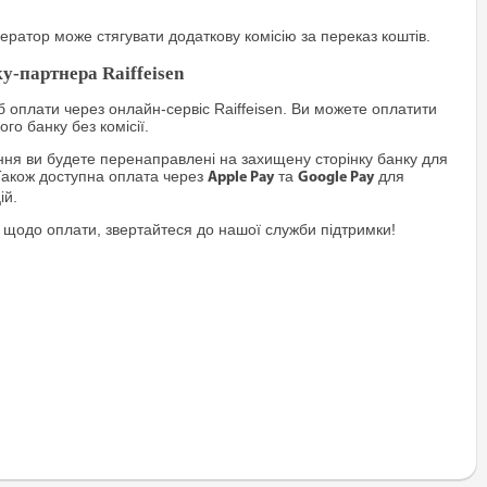
ратор може стягувати додаткову комісію за переказ коштів.
у-партнера Raiffeisen
 оплати через онлайн-сервіс Raiffeisen. Ви можете оплатити
го банку без комісії.
я ви будете перенаправлені на захищену сторінку банку для
Також доступна оплата через
та
для
Apple Pay
Google Pay
ій.
 щодо оплати, звертайтеся до нашої служби підтримки!