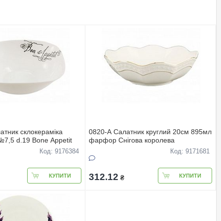
атник склокерамiка
0820-А Салатник круглий 20см 895мл
7,5 d.19 Bone Appetit
фарфор Снігова королева
Код: 9176384
Код: 9171681
312.12
КУПИТИ
КУПИТИ
₴