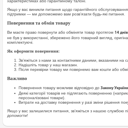
характеристиках або гарантійному талоні.
Якщо у вас виникли питання щодо гарантійного обслуговування
підтримки — ми допоможемо вам розв’язати будь-які питання.
Повернення та обмін товару
Ви маєте право повернути або обміняти товар протягом
14 днів
не був у використанні, збережено його товарний вигляд, оригіна
комплектуючі.
Як оформити повернення:
Зв’яжіться з нами за контактними даними, вказаними на са
Надішліть товар у наш магазин.
Після перевірки товару ми повернемо вам кошти або обм
Важливо
Повернення товару можливе відповідно до
Закону Україн
Деякі категорії товарів не підлягають поверненню (наприкл
персоналізовані товари).
Витрати на доставку повернення у разі зміни рішення по
Якщо у вас залишилися питання, зв’яжіться з нашою службою п
допомогти!