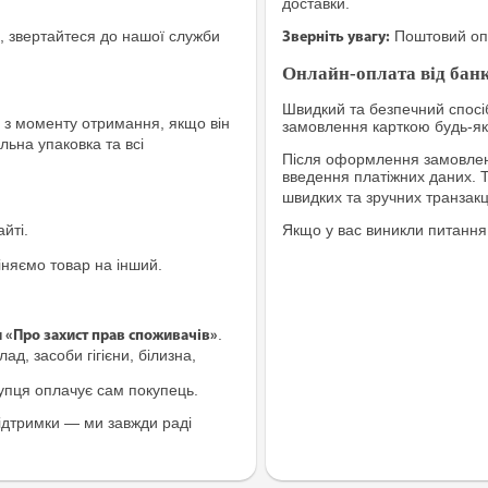
доставки.
, звертайтеся до нашої служби
Поштовий опе
Зверніть увагу:
Онлайн-оплата від банк
Швидкий та безпечний спосіб
з моменту отримання, якщо він
замовлення карткою будь-яко
льна упаковка та всі
Після оформлення замовленн
введення платіжних даних. 
швидких та зручних транзакц
йті.
Якщо у вас виникли питання
іняємо товар на інший.
.
и «Про захист прав споживачів»
ад, засоби гігієни, білизна,
купця оплачує сам покупець.
ідтримки — ми завжди раді