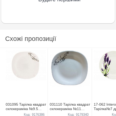
Схожі пропозиції
031095 Тарілка квадрат
031110 Тарілка квадрат
17-062 Inter
склокерамiка №9.5
склокерамiка №11
Тарілка№7 д
дрібна d.24см Bone
дрібна d.28см Bone
d.17,5см Ла
Код: 9176386
Код: 9179340
Ко