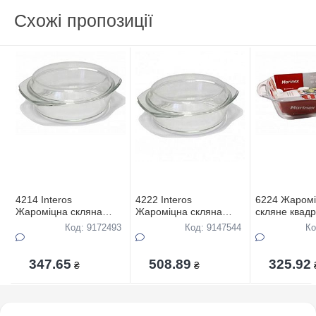
Схожі пропозиції
4214 Interos
4222 Interos
6224 Жаром
Жароміцна скляна
Жароміцна скляна
скляне квадр
каструля об`єм 2,5 л
каструля об`єм 3,0 л
з ручками об
Код: 9172493
Код: 9147544
Ко
347.65
508.89
325.92
₴
₴