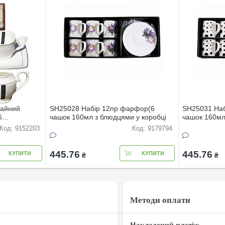
чайний
SH25028 Набiр 12пр фарфор(6
SH25031 На
6
чашок 160мл з блюдцями у коробцi
чашок 160мл
цукорниця+молочникСнiгов)
Код: 9152203
Код: 9179794
445.76
445.76
КУПИТИ
КУПИТИ
₴
₴
Методи оплати
Накладений платіж