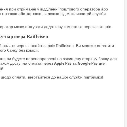
ння при отриманні у відділенні поштового оператора або
я готівкою або карткою, залежно від можливостей служби
ратор може стягувати додаткову комісію за переказ коштів.
у-партнера Raiffeisen
 оплати через онлайн-сервіс Raiffeisen. Ви можете оплатити
го банку без комісії.
я ви будете перенаправлені на захищену сторінку банку для
Також доступна оплата через
та
для
Apple Pay
Google Pay
ій.
 щодо оплати, звертайтеся до нашої служби підтримки!