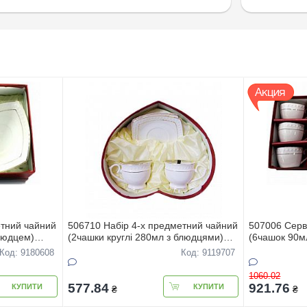
етний чайний
506710 Набір 4-х предметний чайний
507006 Серві
людцем)
(2чашки круглi 280мл з блюдцями)
(6чашок 90м
Снігова королева
Снігова кор
Код: 9180608
Код: 9119707
1060.02
577.84
921.76
КУПИТИ
КУПИТИ
₴
₴