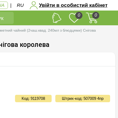
Увійти в особистий кабінет
UA
|
RU
0
0
к
метний чайний (2чаш.квад. 240мл з блюдцями) Снігова
нігова королева
Код: 9119708
Штрих-код: 507009 4пр