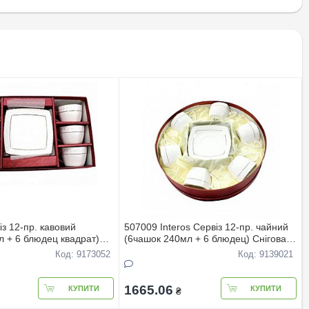
з 12-пр. кавовий
507009 Interos Сервіз 12-пр. чайний
л + 6 блюдец квадрат)
(6чашок 240мл + 6 блюдец) Снігова
олева ТОР-ЦIНА
королева
Код: 9173052
Код: 9139021
1665.06
КУПИТИ
КУПИТИ
₴