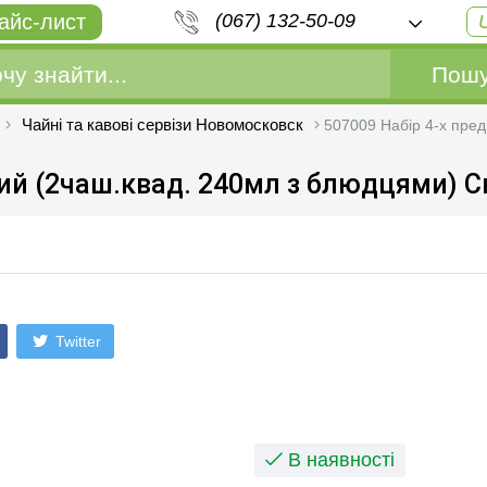
айс-лист
(067) 132-50-09
Пошу
Чайні та кавові сервізи Новомосковск
507009 Набір 4-х пред
ий (2чаш.квад. 240мл з блюдцями) С
Twitter
В наявності