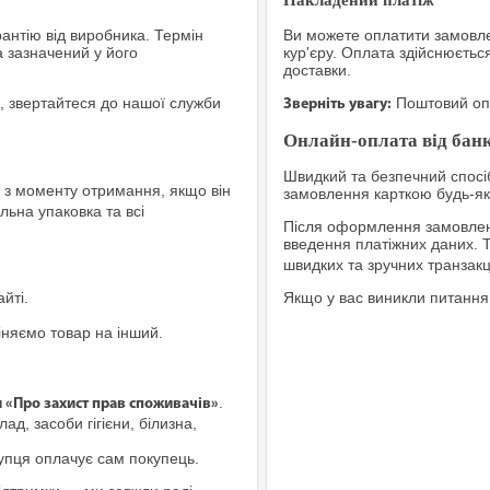
рантію від виробника. Термін
Ви можете оплатити замовле
а зазначений у його
кур'єру. Оплата здійснюєтьс
доставки.
, звертайтеся до нашої служби
Поштовий опе
Зверніть увагу:
Онлайн-оплата від банк
Швидкий та безпечний спосіб
з моменту отримання, якщо він
замовлення карткою будь-яко
льна упаковка та всі
Після оформлення замовленн
введення платіжних даних. 
швидких та зручних транзакц
йті.
Якщо у вас виникли питання
іняємо товар на інший.
.
и «Про захист прав споживачів»
ад, засоби гігієни, білизна,
купця оплачує сам покупець.