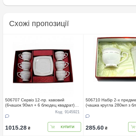
Схожі пропозиції
506707 Сервіз 12-пр. кавовий
506710 Набір 2-х предм
(6чашок 90мл + 6 блюдец квадрат)
(чашка кругла 280мл з б
Снігова королева
Снігова королева
Код: 9145921
1015.28
285.60
КУПИТИ
₴
₴