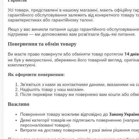
Усі товари, представлені в нашому магазині, мають офіційну га
гарантійного обслуговування залежить від конкретного товару т
характеристиках або гарантійному талоні.
Якщо у вас виникли питання щодо гарантійного обслуговування
підтримки — ми допоможемо вам розв’язати будь-які питання.
Повернення та обмін товару
Ви маєте право повернути або обміняти товар протягом
14 днів
не був у використанні, збережено його товарний вигляд, оригіна
комплектуючі.
Як оформити повернення:
Зв’яжіться з нами за контактними даними, вказаними на са
Надішліть товар у наш магазин.
Після перевірки товару ми повернемо вам кошти або обм
Важливо
Повернення товару можливе відповідно до
Закону Україн
Деякі категорії товарів не підлягають поверненню (наприкл
персоналізовані товари).
Витрати на доставку повернення у разі зміни рішення по