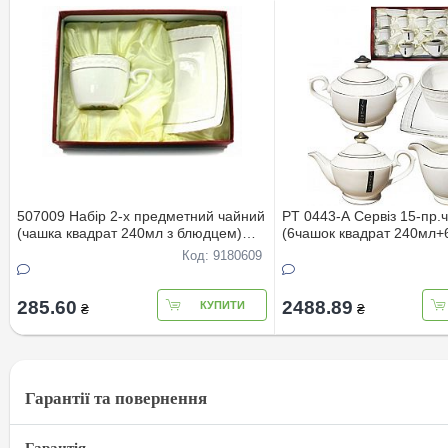
507009 Набір 2-х предметний чайний
PT 0443-А Сервіз 15-пр.
(чашка квадрат 240мл з блюдцем)
(6чашок квадрат 240мл+
Снігова королева
блюдец+заварник850мл+
Код: 9180609
285.60
2488.89
КУПИТИ
₴
₴
Гарантії та повернення
Гарантія