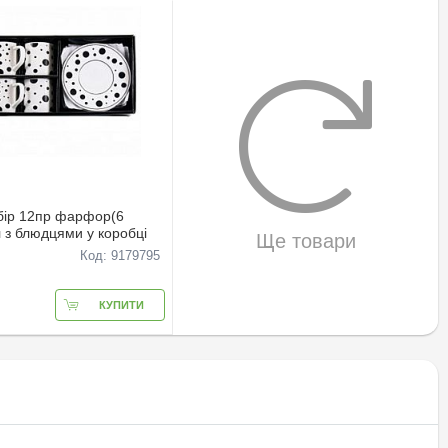
бiр 12пр фарфор(6
 з блюдцями у коробцi
Ще товари
Код: 9179795
КУПИТИ