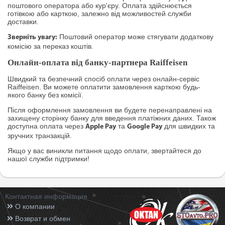
поштового оператора або кур'єру. Оплата здійснюється
готівкою або карткою, залежно від можливостей служби
доставки.
Поштовий оператор може стягувати додаткову
Зверніть увагу:
комісію за переказ коштів.
Онлайн-оплата від банку-партнера Raiffeisen
Швидкий та безпечний спосіб оплати через онлайн-сервіс
Raiffeisen. Ви можете оплатити замовлення карткою будь-
якого банку без комісії.
Після оформлення замовлення ви будете перенаправлені на
захищену сторінку банку для введення платіжних даних. Також
доступна оплата через
та
для швидких та
Apple Pay
Google Pay
зручних транзакцій.
Якщо у вас виникли питання щодо оплати, звертайтеся до
нашої служби підтримки!
Контактная информация
О компании
Возврат и обмен