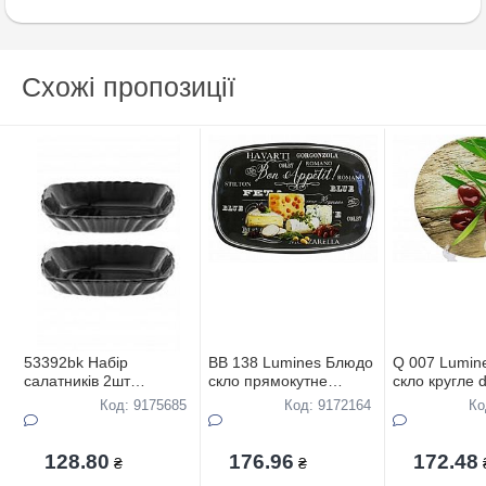
Схожі пропозиції
53392bk Набiр
BB 138 Lumines Блюдо
Q 007 Lumin
салатникiв 2шт
скло прямокутне
скло кругле 
18*11.4см Pasabahce
34,5*23,5см Bon
Код: 9175685
Код: 9172164
Ко
Mezze BLACK в
Appetite
подар.упак
128.80
176.96
172.48
₴
₴