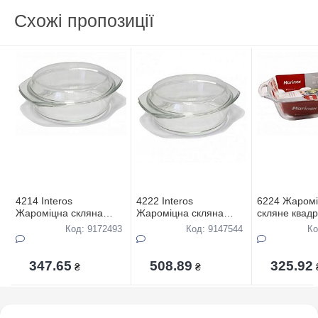
Схожі пропозиції
4214 Interos
4222 Interos
6224 Жаром
Жароміцна скляна
Жароміцна скляна
скляне квадр
каструля об`єм 2,5 л
каструля об`єм 3,0 л
з ручками об
Код: 9172493
Код: 9147544
Ко
347.65
508.89
325.92
₴
₴