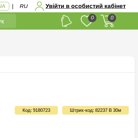
Увійти в особистий кабінет
UA
|
RU
0
0
к
Код: 9180723
Штрих-код: 82237 B 30м