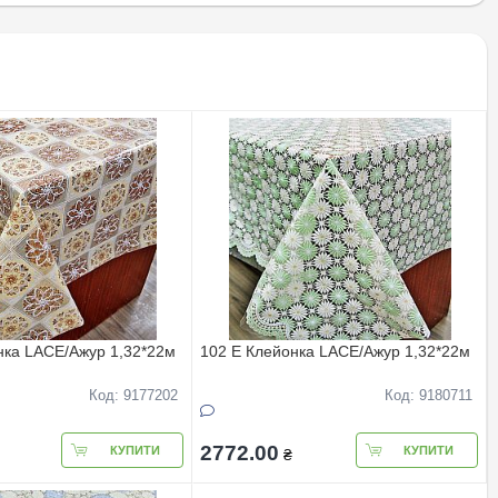
нка LACE/Ажур 1,32*22м
102 Е Клейонка LACE/Ажур 1,32*22м
Код: 9177202
Код: 9180711
2772.00
КУПИТИ
КУПИТИ
₴