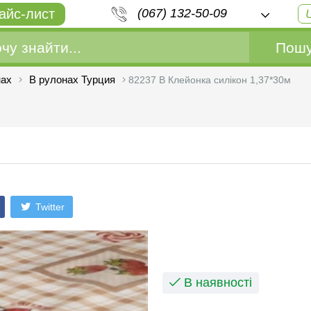
айс-лист
(067) 132-50-09
Пошу
нах
В рулонах Турция
82237 B Клейонка силiкон 1,37*30м
м
Twitter
В наявності