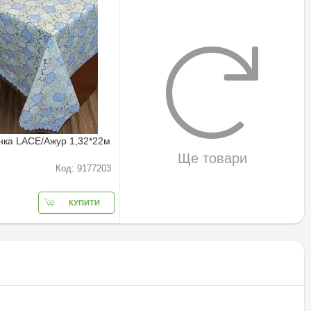
нка LACE/Ажур 1,32*22м
Ще товари
Код: 9177203
КУПИТИ