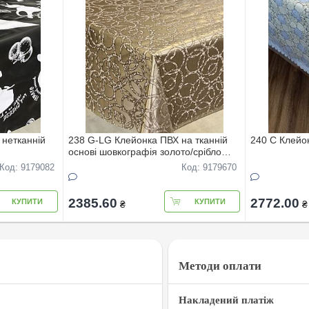
 нетканнiй
238 G-LG Клейонка ПВХ на тканнiй
240 С Клейо
основi шовкографiя золото/срiбло
1,40*20м
Код: 9179082
Код: 9179670
2385.60
2772.00
КУПИТИ
КУПИТИ
₴
₴
Методи оплати
Накладений платіж