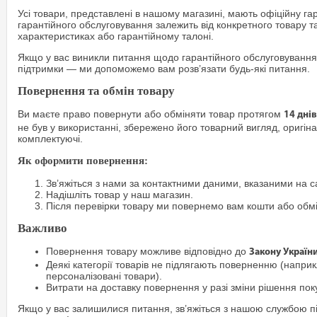
Усі товари, представлені в нашому магазині, мають офіційну га
гарантійного обслуговування залежить від конкретного товару т
характеристиках або гарантійному талоні.
Якщо у вас виникли питання щодо гарантійного обслуговування
підтримки — ми допоможемо вам розв’язати будь-які питання.
Повернення та обмін товару
Ви маєте право повернути або обміняти товар протягом
14 днів
не був у використанні, збережено його товарний вигляд, оригіна
комплектуючі.
Як оформити повернення:
Зв’яжіться з нами за контактними даними, вказаними на са
Надішліть товар у наш магазин.
Після перевірки товару ми повернемо вам кошти або обм
Важливо
Повернення товару можливе відповідно до
Закону Україн
Деякі категорії товарів не підлягають поверненню (наприкл
персоналізовані товари).
Витрати на доставку повернення у разі зміни рішення по
Якщо у вас залишилися питання, зв’яжіться з нашою службою п