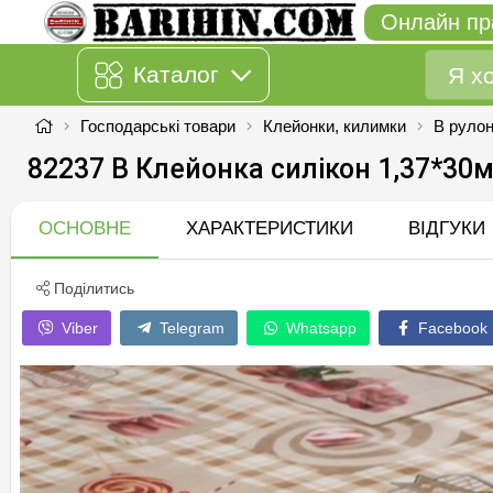
Онлайн пр
Каталог
Господарські товари
Клейонки, килимки
В руло
82237 B Клейонка силiкон 1,37*30
ОСНОВНЕ
ХАРАКТЕРИСТИКИ
ВІДГУКИ
Поділитись
Viber
Telegram
Whatsapp
Facebook