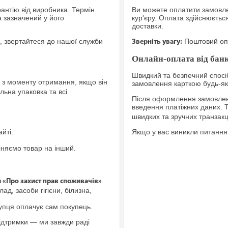
рантію від виробника. Термін
Ви можете оплатити замовле
а зазначений у його
кур'єру. Оплата здійснюєтьс
доставки.
, звертайтеся до нашої служби
Поштовий опе
Зверніть увагу:
Онлайн-оплата від банк
Швидкий та безпечний спосіб
з моменту отримання, якщо він
замовлення карткою будь-яко
льна упаковка та всі
Після оформлення замовленн
введення платіжних даних. 
швидких та зручних транзакц
йті.
Якщо у вас виникли питання
іняємо товар на інший.
.
и «Про захист прав споживачів»
ад, засоби гігієни, білизна,
купця оплачує сам покупець.
ідтримки — ми завжди раді