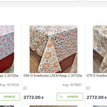
ур 1,32*22м
046 G Клейонка LACE/Ажур 1,32*22м
075 Е Клейо
Код: 9174019
Код: 9179657
2772.00
2772.00
КУПИТИ
КУПИТИ
₴
₴