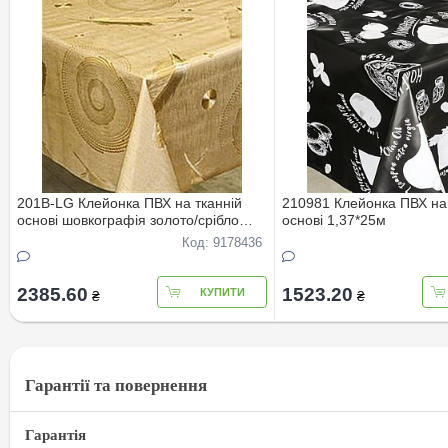
201B-LG Клейонка ПВХ на тканнiй
210981 Клейонка ПВХ на
основi шовкографiя золото/срiбло
основi 1,37*25м
1,40*20м
Код: 9178436
2385.60
1523.20
КУПИТИ
₴
₴
Гарантії та повернення
Гарантія