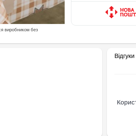
ся виробником без
Відгуки
Корист