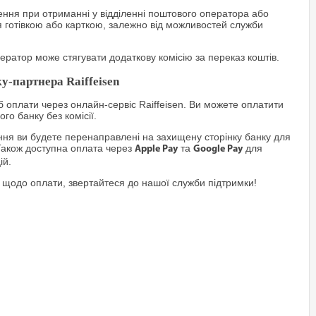
ння при отриманні у відділенні поштового оператора або
я готівкою або карткою, залежно від можливостей служби
ратор може стягувати додаткову комісію за переказ коштів.
у-партнера Raiffeisen
 оплати через онлайн-сервіс Raiffeisen. Ви можете оплатити
го банку без комісії.
я ви будете перенаправлені на захищену сторінку банку для
Також доступна оплата через
та
для
Apple Pay
Google Pay
ій.
 щодо оплати, звертайтеся до нашої служби підтримки!