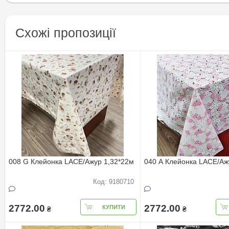
Схожі пропозиції
008 G Клейонка LACE/Ажур 1,32*22м
040 A Клейонка LACE/Аж
Код: 9180710
2772.00
2772.00
КУПИТИ
₴
₴