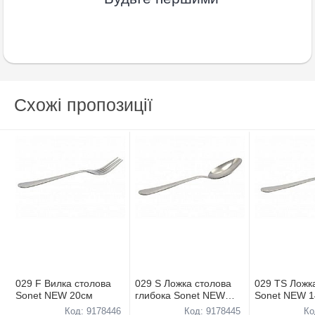
Схожі пропозиції
029 F Вилка столова
029 S Ложка столова
029 TS Ложк
Sonet NEW 20см
глибока Sonet NEW
Sonet NEW 
20см
Код: 9178446
Код: 9178445
Ко