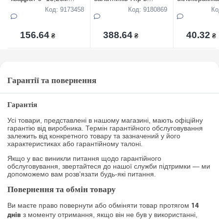
фарфор Снігова
коробці(1шт-20см,6шт-
квадратний 
Код: 9173458
Код: 9180869
Ко
королева
11см) Оливки
d.16,5 Bone A
156.64
388.64
40.32
₴
₴
₴
Гарантії та повернення
Гарантія
Усі товари, представлені в нашому магазині, мають офіційну
гарантію від виробника. Термін гарантійного обслуговування
залежить від конкретного товару та зазначений у його
характеристиках або гарантійному талоні.
Якщо у вас виникли питання щодо гарантійного
обслуговування, звертайтеся до нашої служби підтримки — ми
допоможемо вам розв’язати будь-які питання.
Повернення та обмін товару
Ви маєте право повернути або обміняти товар протягом
14
з моменту отримання, якщо він не був у використанні,
днів