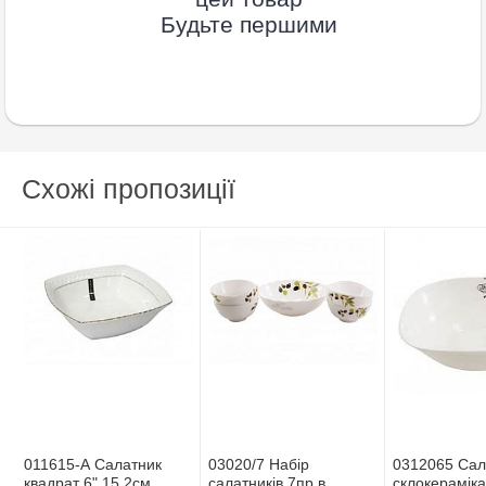
Будьте першими
Схожі пропозиції
011615-А Салатник
03020/7 Набір
0312065 Сал
квадрат 6" 15,2см
салатників 7пр в
склокерамiка