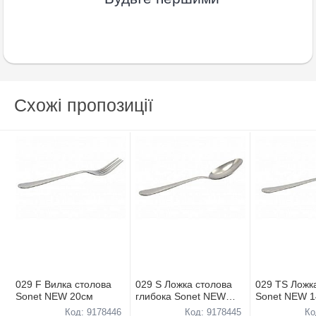
Схожі пропозиції
029 F Вилка столова
029 S Ложка столова
029 TS Ложк
Sonet NEW 20см
глибока Sonet NEW
Sonet NEW 
20см
Код: 9178446
Код: 9178445
Ко